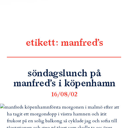
etikett:
manfred’s
söndagslunch på
manfred’s i köpenhamn
16/08/02
första morgonen i malmö efter att
ha tagit ett morgondopp i västra hamnen och ätit
frukost på en solig balkong så cyklade jag och sofia till
tågstationen och steg på tåget som skulle ta oss över