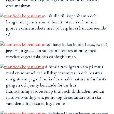
öresundsbron.
vi skulle till köpenhamn och
hänga med jenny som är bosatt i staden och som vi
gjorde examensarbete med på berghs. så kärt återseende!
<3
hon hade bokat bord på
manfred’s
på
jægersborggade. en superfin liten restaurang med
mycket vegetariskt och ekologisk mat.
så himla trevligt att vara på restu
med en sommelier i sällskapet som tar in och berättar
om gott vin. jag och sofia fick smaka naturvin för första
gången och jenny berättade för oss hur
framställningsprocessen går till och skillnaden mellan
naturvin/vanligt vin. jenny tog deras tartare som ska
vara den allra bästa enligt henne
vi delade på lite smårätter: morötter