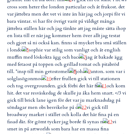
cross som heter the london particular och åt frukost. det
var jättebra men det vet vi inte än här jag och jorpi för vi
bara väntar. vi har för övrigt varit på väldigt många
jättebra ställen här och jag tänkte att jag måste sätta ihop
en lista till er när jag kommer hem över allt jag testat
och gjort så ni också kan. finns så mycket bra små ställen
i london!!!
sophie var stilig som vanligt och åt english
muffin med löskokta ägg och bacon.
jag åt bakade ägg
med fetaost på toppen och grillad tomat och pitabröd
till. *insp till min getostomelett*
johan.
anton. som var i
solglasögonmode.
efter frullen gick vi till stationen
och tog overgrounden. gick förbi det här fina
och kom
hit. det var resväskedag de skulle ju åka hem snart. </3 vi
gick till brick lane igen för det var ju marknadsdag på
söndagar men obs besvikelse på det.
vi gick till
broadway market i stället och kolla det här fina på en
fasad där. för gömt tycker jag borde få synas mer
vi
smet in på artworlds som bara har en massa fina