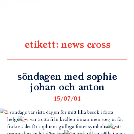
etikett:
news cross
söndagen med sophie
johan och anton
15/07/01
i söndags var sista dagen för mitt lilla besök i förra
helgen.
vi var trötta från kvällen innan men steg ut för
frukost. det får sophiens gulliga fötter symbolisera.
vår
granne har en blå dörr. fint va!
vi gick till ett ställe i news