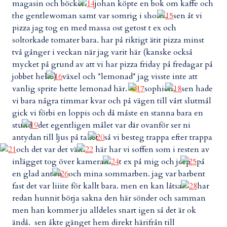
magasin och böcker.
johan köpte en bok om kaffe och
the gentlewoman samt var somrig i shorts.
sen åt vi
pizza jag tog en med massa ost getost t ex och
soltorkade tomater bara. har på riktigt ätit pizza minst
två gånger i veckan när jag varit här (kanske också
mycket på grund av att vi har pizza friday på fredagar på
jobbet hehe)
växel och *lemonad* jag visste inte att
vanlig sprite hette lemonad här.
sophien.
sen hade
vi bara några timmar kvar och på vägen till vårt slutmål
gick vi förbi en loppis och då måste en stanna bara en
stund
det egentligen målet var där ovanför ser ni
antydan till ljus på taket
så vi besteg trappa efter trappa
och det var det värt.
här har vi soffen som i resten av
inlägget tog över kameran.
t ex på mig och jorp
på
en glad anton
och mina sommarben. jag var barbent
fast det var liiite för kallt bara. men en kan låtsas.
har
redan hunnit börja sakna den här sönder och samman
men han kommer ju alldeles snart igen så det är ok
ändå. sen åkte gänget hem direkt härifrån till