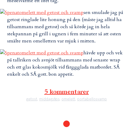
medelvärme ett litet tag.
sen smulade jag på
getost ringlade lite honung på den (måste jag alltid ha
tillsammans med getost) och så körde jag in hela
stekpannan på grill i ugnen i fem minuter så att osten
smälte men omelletten var mjuk i mitten.
hävde upp och vek
på tallriken och avnjöt tillsammans med senaste wrap
och ett glas kokosmjölk vid färggglada matbordet. SÅ
enkelt och SÅ gott. bon appetit.
5 kommentarer
getost
,
middagstips
,
omelett
,
portabellosvamp