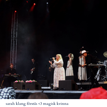
sarah klang förstås <3 magisk kvinna