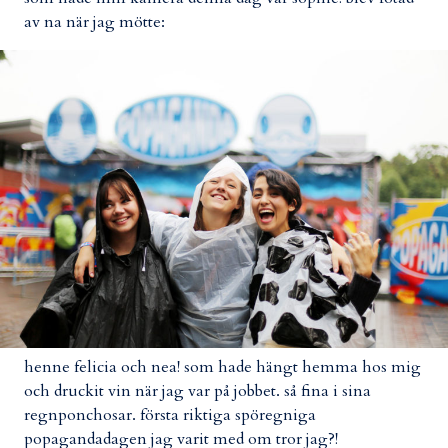
av na när jag mötte:
henne felicia och nea! som hade hängt hemma hos mig
och druckit vin när jag var på jobbet. så fina i sina
regnponchosar. första riktiga spöregniga
popagandadagen jag varit med om tror jag?!