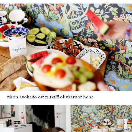
fikon avokado ost frukt!!!! olivkärnor hehe