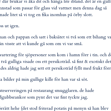
är där brukar vi åka dit och hänga lite ibland. det är en gull
nstad som passar för glass vid vattnet men denna dag så
nade litet så vi tog en fika inomhus på örby slott.
ss ut igen.
n och pappan och satt i baksätet vi två som ett bihang v
än visste att vi kunde gå som om vi var små.
rtering för sjöpersoner som kom i hamn förr i tin. och d
 två gulliga visade oss ett persikoträd. så fint & exotiskt de
des aldrig hade jag sett ett persikoträd fyllt med frukt förr
 bilder på min gullige kille för han var så söt.
 uteserveringen på restaurang smugglaren. de hade
dgubbsrankor som pynt det var fint tyckte jag.
 förrätt hehe (det stod friterad potatis på menyn så han blev