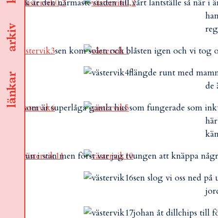
västervik är den närmaste staden till vårt lantställe så när i 
ham
arkiv
reg
sen kom solen och blåsten igen och vi tog o
flängde runt med mamma
länkar
de 
tervik som är superlåga gamla hus som fungerade som inkva
här
kän
te restun i stan men först var jag tvungen att knäppa några
sen slog vi oss ned på
jor
johan åt dillchips till