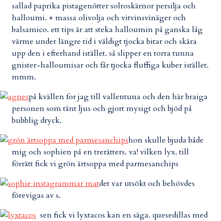
sallad paprika pistagenötter solroskärnor persilja och
halloumi. + massa olivolja och vitvinsvinäger och
balsamico. ett tips är att steka halloumin på ganska låg
värme under längre tid i väldigt tjocka bitar och skära
upp den i efterhand istället. så slipper en torra tunna
gnister-halloumisar och får tjocka fluffiga kuber istället.
mmm.
på kvällen for jag till vallentuna och den här braiga
personen som tänt ljus och gjort mysigt och bjöd på
bubblig dryck.
hon skulle bjuda både
mig och sophien på en trerätters. va! vilken lyx. till
förrätt fick vi grön ärtsoppa med parmesanchips
det var utsökt och behövdes
förevigas av s.
sen fick vi lyxtacos kan en säga. quesedillas med