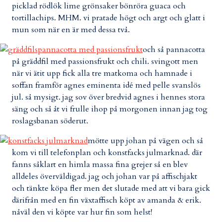
picklad rödlök lime grönsaker bönröra guaca och
tortillachips. MHM. vi pratade högt och argt och glatt i
mun som när en är med dessa två.
och så pannacotta
på gräddfil med passionsfrukt och chili. svingott men
när vi ätit upp fick alla tre matkoma och hamnade i
soffan framför agnes eminenta idé med pelle svanslös
jul. så mysigt. jag sov över bredvid agnes i hennes stora
säng och så åt vi frulle ihop på morgonen innan jag tog
roslagsbanan söderut.
mötte upp johan på vägen och så
kom vi till telefonplan och konstfacks julmarknad. där
fanns såklart en himla massa fina grejer så en blev
alldeles överväldigad. jag och johan var på affischjakt
och tänkte köpa fler men det slutade med att vi bara gick
därifrån med en fin växtaffisch köpt av amanda & erik.
nåväl den vi köpte var hur fin som helst!