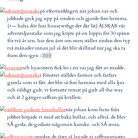
på eftermiddagen när johan var och
jobbade gick jag upp på vinden och gjorde fint hemma.
(<— haha dör hur housewifigt det där lät) ÄLSKAR vår
adventsljusstake som jag köpte på en loppis för 30 spänn
för två år sen. har den året om men ställer undan den typ
två månader innan jul så det blir skillnad när jag ska ta
fram den igen : ))))))
och hyacinten fick bo i en vas jag fått av madde.
i fönstret ställdes farmor och farfars
gamla som vi fått. det blir så fint hemma med alla ljus
och väldigt gult. vi fortsatte temat på gult all the way
och åt 2 gånger saffran på kvällen:
när johan kom hem från
jobbet började vi med att baka bullar. och alltså. de blev
SÅ goda. de godaste någonsin kanske. och SÅ stora.
medan de jäste så lagade vi saffransrisotto