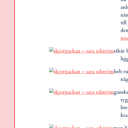
anl
näm
til
den
tre
såhär 
lig
helt ru
någ
ganske
tyg
lit
kra