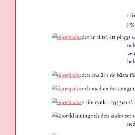
i f
jag
det är alltså ett plag
och
vet
heh
den ena är i de bästa f
och med en fin stängni
+ lite rynk i ryggen så
och den andra ser u
ned