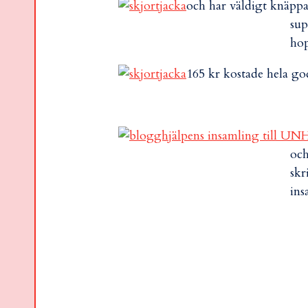
och har väldigt knäppa 
sup
hop
165 kr kostade hela god
och
skr
ins