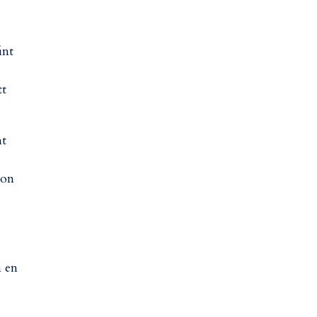
int
tt
nt
gon
m en