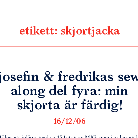
etikett:
skjortjacka
josefin & fredrikas se
along del fyra: min
skjorta är färdig!
16/12/06
följer ett inlägg med ca 15 foton av MIG. men jag har en 