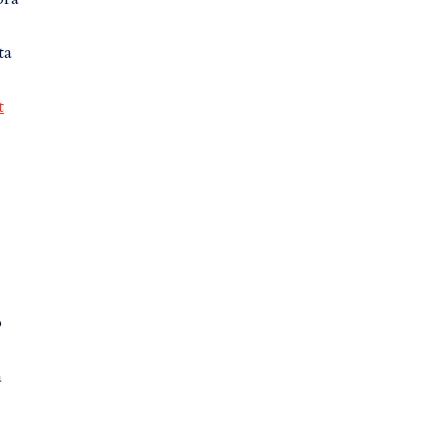
ta
t
p
a