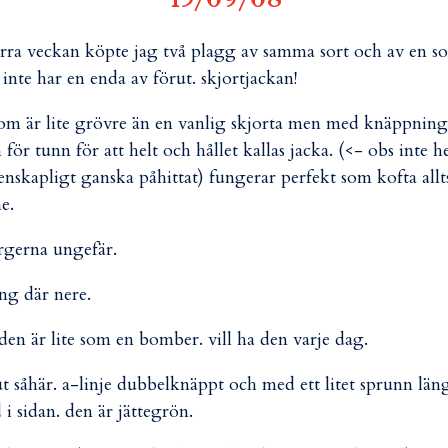
15/09/08
örra veckan köpte jag två plagg av samma sort och av en so
 inte har en enda av förut. skjortjackan!
g som är lite grövre än en vanlig skjorta men med knäppning
 för tunn för att helt och hållet kallas jacka. (<- obs inte he
enskapligt ganska påhittat) fungerar perfekt som kofta allt
e.
ärgerna ungefär.
ng där nere.
 den är lite som en bomber. vill ha den varje dag.
t såhär. a-linje dubbelknäppt och med ett litet sprunn län
 i sidan. den är jättegrön.