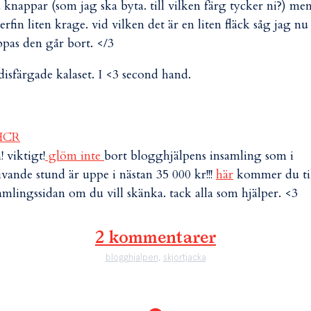
knappar (som jag ska byta. till vilken färg tycker ni?) me
erfin liten krage. vid vilken det är en liten fläck såg jag nu
pas den går bort. </3
isfärgade kalaset. I <3 second hand.
! viktigt!
glöm inte
bort blogghjälpens insamling som i
ivande stund är uppe i nästan 35 000 kr!!!
här
kommer du ti
amlingssidan om du vill skänka. tack alla som hjälper. <3
2 kommentarer
blogghjalpen
,
skjortjacka