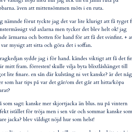
ev väldigt nöjd med hur jag fick till en jämn ruta på
bbarna. även att mittensömmen möts i en ruta.
g nämnde förut tyckte jag det var lite klurigt att få tyget f
stermässigt vid axlarna men tycker det blev helt ok! jag
lade ärmarna och botten för hand för att få det svinfint. + a
 var mysigt att sitta och göra det i soffan.
ragkedjan sydde jag i för hand. kändes viktigt att få det fi
är mitt fram. förresten! skulle vilja byta blixtlåshänget till
ot lite finare. en sån där kulstång ni vet kanske? är det nå
er som har tips på var det går/om det går att hitta/köpa
arat?
å som sagt: kanske mer skjortjacka än blus. nu på vintern
fekt istället för tröja men i sen vår och sommar kanske so
tare jacka? blev väldigt nöjd hur som helst!