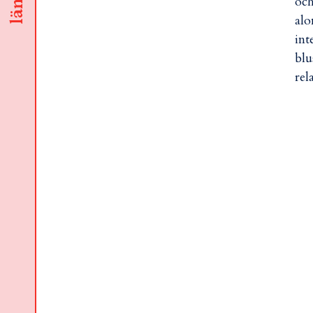
och
al
int
blu
rel