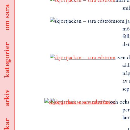
men bl
om sara
sni
som ja
mön
fål
det
kategorier
även d
såd
någ
av 
sep
arkiv
och ocks
per
lät
länkar