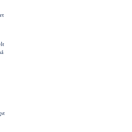
rt
lt
så
gst