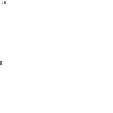
n en
ll