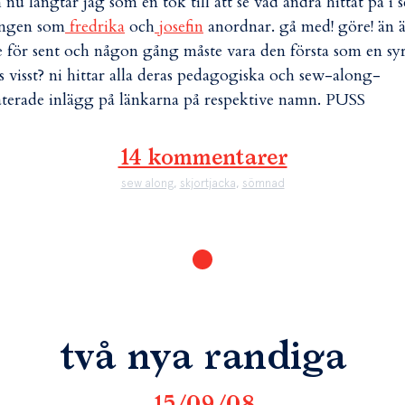
 nu längtar jag som en tok till att se vad andra hittat på i 
ongen som
fredrika
och
josefin
anordnar. gå med! göre! än 
e för sent och någon gång måste vara den första som en sy
s visst? ni hittar alla deras pedagogiska och sew-along-
aterade inlägg på länkarna på respektive namn. PUSS
14 kommentarer
sew along
,
skjortjacka
,
sömnad
två nya randiga