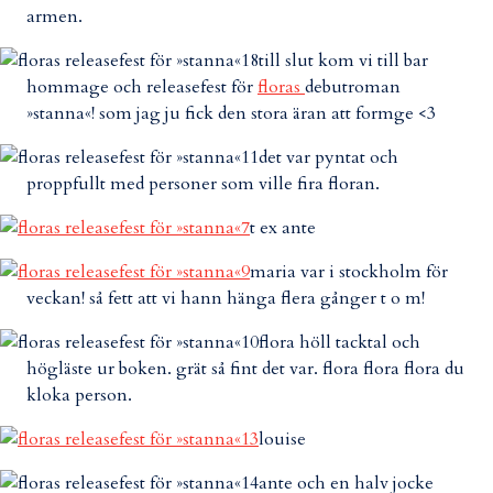
armen.
till slut kom vi till bar
hommage och releasefest för
floras
debutroman
»stanna«! som jag ju fick den stora äran att formge <3
det var pyntat och
proppfullt med personer som ville fira floran.
t ex ante
maria var i stockholm för
veckan! så fett att vi hann hänga flera gånger t o m!
flora höll tacktal och
högläste ur boken. grät så fint det var. flora flora flora du
kloka person.
louise
ante och en halv jocke