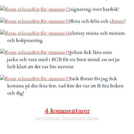
signering över bardisk!
flora och felix och
chrissy
!
chrissy maria och miriam
och bokposering
johan fick låna min
jacka och vara med i BCB för en liten stund. en ser ju
helt klart att det var lite nervöst.
tack floran för jag fick
komma på din fina fest. vad fint det var att få fira boken
och dig!
4 kommentarer
bar hommage
,
flora wiström
,
stanna