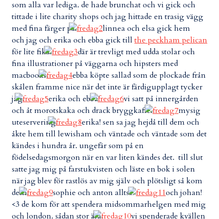
som alla var lediga. de hade brunchat och vi gick och
tittade i lite charity shops och jag hittade en trasig vägg
med fina färger på.
linnea och elsa gick hem
och jag och erika och ebba gick till
the peckham pelican
för lite fika.
där är trevligt med udda stolar och
fina illustrationer på väggarna och hipsters med
macbooks.
ebba köpte sallad som de plockade från
skålen framme nice när det inte är färdigupplagt tycker
jag.
erika och ebba!
vi satt på innergården
och åt morotskaka och drack bryggkaffe.
mysig
uteservering.
erika! sen sa jag hejdå till dem och
åkte hem till lewisham och väntade och väntade som det
kändes i hundra år. ungefär som på en
födelsedagsmorgon när en var liten kändes det. till slut
satte jag mig på farstukvisten och läste en bok i solen
när jag blev för rastlös av mig själv och plötsligt så kom
dem.
sophie och anton alltså!
och johan!
<3 de kom för att spendera midsommarhelgen med mig
och london. sådan stor ära.
vi spenderade kvällen