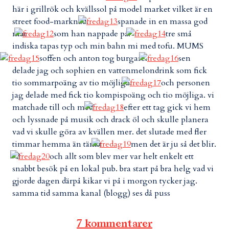
här i grillrök och kvällssol på model market vilket är en
street food-marknad.
spanade in en massa god
mat
som han nappade på.
tre små
indiska tapas typ och min bahn mi med tofu. MUMS
soffen och anton tog burgare.
sen
delade jag och sophien en vattenmelondrink som fick
tio sommarpoäng av tio möjliga.
och personen
jag delade med fick tio kompispoäng och tio möjliga. vi
matchade till och med!
efter ett tag gick vi hem
och lyssnade på musik och drack öl och skulle planera
vad vi skulle göra av kvällen mer. det slutade med fler
timmar hemma än tänkt
men det är ju så det blir.
<3
och allt som blev mer var helt enkelt ett
snabbt besök på en lokal pub. bra start på bra helg vad vi
gjorde dagen därpå kikar vi på i morgon tycker jag.
samma tid samma kanal (blogg) ses då puss
7 kommentarer