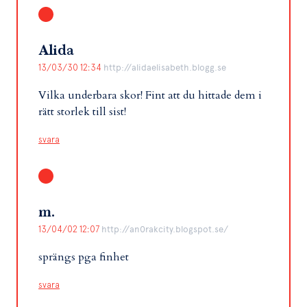
Alida
13/03/30 12:34
http://alidaelisabeth.blogg.se
Vilka underbara skor! Fint att du hittade dem i
rätt storlek till sist!
svara
m.
13/04/02 12:07
http://an0rakcity.blogspot.se/
sprängs pga finhet
svara