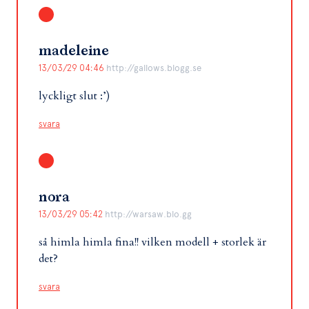
madeleine
13/03/29 04:46
http://gallows.blogg.se
lyckligt slut :’)
svara
nora
13/03/29 05:42
http://warsaw.blo.gg
så himla himla fina!! vilken modell + storlek är
det?
svara