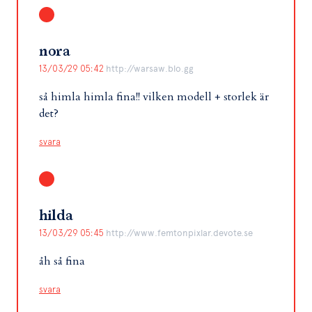
nora
13/03/29 05:42
http://warsaw.blo.gg
så himla himla fina!! vilken modell + storlek är
det?
svara
hilda
13/03/29 05:45
http://www.femtonpixlar.devote.se
åh så fina
svara