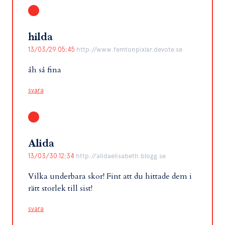
hilda
13/03/29 05:45
http://www.femtonpixlar.devote.se
åh så fina
svara
Alida
13/03/30 12:34
http://alidaelisabeth.blogg.se
Vilka underbara skor! Fint att du hittade dem i
rätt storlek till sist!
svara