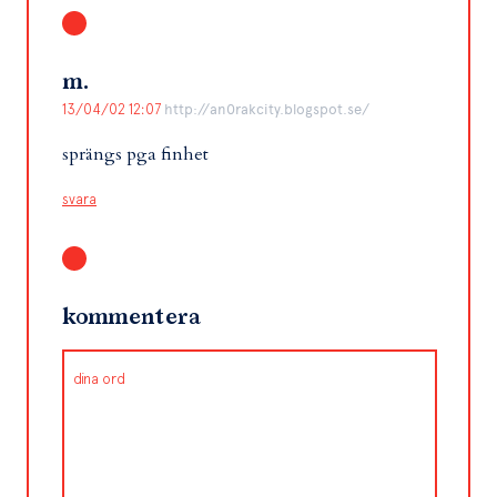
m.
13/04/02 12:07
http://an0rakcity.blogspot.se/
sprängs pga finhet
svara
kommentera