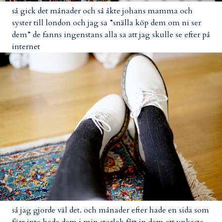
så gick det månader och så åkte johans mamma och
syster till london och jag sa ”snälla köp dem om ni ser
dem” de fanns ingenstans alla sa att jag skulle se efter på
internet
så jag gjorde väl det. och månader efter hade en sida som
förr inte hade dem i min storlek fått in dem ett ynkaste