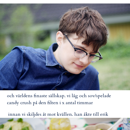
och världens finaste sällskap. vi låg och sov/spelade
candy crush på den filten i x antal timmar
innan vi skiljdes åt mot kvällen. han åkte till erik