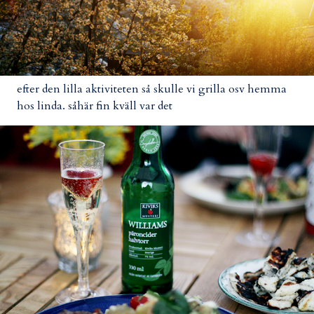
efter den lilla aktiviteten så skulle vi grilla osv hemma
hos linda. såhär fin kväll var det