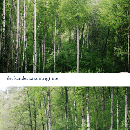
det kändes så somrigt ute