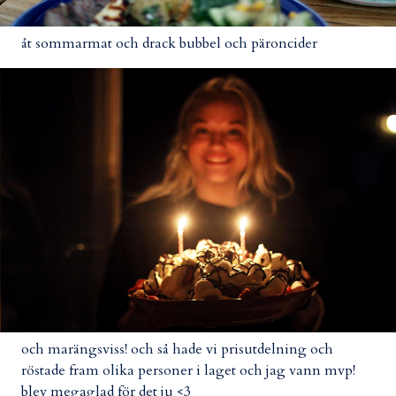
åt sommarmat och drack bubbel och päroncider
och marängsviss! och så hade vi prisutdelning och
röstade fram olika personer i laget och jag vann mvp!
blev megaglad för det ju <3