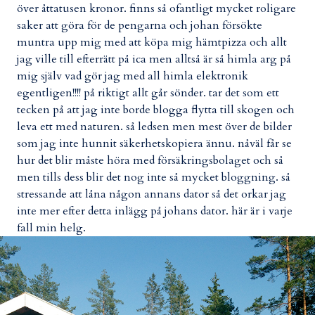
över åttatusen kronor. finns så ofantligt mycket roligare
saker att göra för de pengarna och johan försökte
muntra upp mig med att köpa mig hämtpizza och allt
jag ville till efterrätt på ica men alltså är så himla arg på
mig själv vad gör jag med all himla elektronik
egentligen!!!! på riktigt allt går sönder. tar det som ett
tecken på att jag inte borde blogga flytta till skogen och
leva ett med naturen. så ledsen men mest över de bilder
som jag inte hunnit säkerhetskopiera ännu. nåväl får se
hur det blir måste höra med försäkringsbolaget och så
men tills dess blir det nog inte så mycket bloggning. så
stressande att låna någon annans dator så det orkar jag
inte mer efter detta inlägg på johans dator. här är i varje
fall min helg.