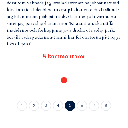
dessutom vaknade jag utvilad efter att ha jobbat natt vid
klockan tio så det blev frukost på altanen och så tvättade
jag bilen innan jobb på fritids. så sinnessjukt varmt! nu
sitter jag på roslagsbanan mot östra station. ska träffa
madeleine och förhoppningsvis dricka öl i solig park.
ber till vädergudarna att smhi har fel om förutspått regn
i kväll. puss!
8 kommentarer
1
2
3
4
5
6
7
8