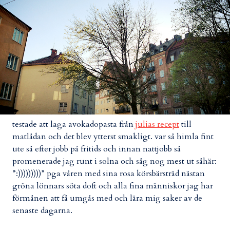
testade att laga avokadopasta från
julias recept
till
matlådan och det blev ytterst smakligt. var så himla fint
ute så efter jobb på fritids och innan nattjobb så
promenerade jag runt i solna och såg nog mest ut såhär:
”:)))))))))” pga våren med sina rosa körsbärsträd nästan
gröna lönnars söta doft och alla fina människor jag har
förmånen att få umgås med och lära mig saker av de
senaste dagarna.