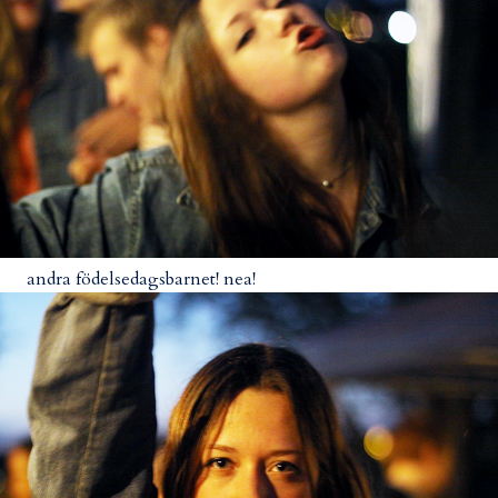
andra födelsedagsbarnet! nea!