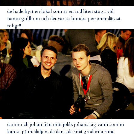
de hade hyrt en lokal som är en röd liten stuga vid
namn gullbron och det var ca hundra personer där. så
roligt!!
damir och johan från mitt jobb. johans lag vann som ni
kan se på medaljen. de dansade små grodorna runt