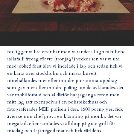
nu ligger vi lite efter här men vi tar det i lugn takt hehe.
iallafall! fredag för tre (tror jag?) veckor sen var vi ute
med jobbet! först blev vi indelade i lag och sedan fick vi
en karta över stockholm och massa kuvert
innehållandes mer eller mindre pinsamma uppdrag
som gav mer eller mindre poäng om de avklarades. det
var mobilförbud och så därför har jag inga foton men
mitt lag satt exempelvis i en polispiketbuss och
fotograferades MED polisen i den. 1500 poäng yes. fick
även se min chef prova en klänning på monki. det var
megakul. efter samlades vi allihop på gute grill för
middag och åt jättegod mat och fick världens