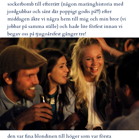
sockerbomb till efterrätt (någon maränghistoria med
jordgubbar och sånt där poppigt godis på!!!) efter
middagen åkte vi några hem till mig och min bror (vi
jobbar på samma ställe) och hade lite förfest innan vi
begav oss på tjugoårsfest gånger tre!
den var fina blondinen till höger som var första