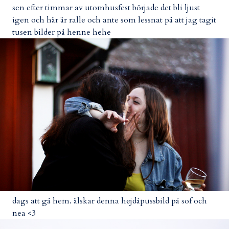
sen efter timmar av utomhusfest började det bli ljust
igen och här är ralle och ante som lessnat på att jag tagit
tusen bilder på henne hehe
dags att gå hem. älskar denna hejdåpussbild på sof och
nea <3