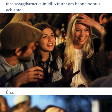
födelsedagsbarnet. elin. till vänster om henne rasmus
och ante
fina.