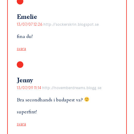
Emelie
13/07/07 12:26
http://sockerskrin.blogspot.se
fina du!
svara
Jenny
13/07/09 11:14
http://novemberdreams.blogg.se
Bra secondhands i budapest va?
superfint!
svara