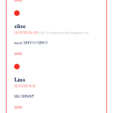
elise
13/07/05 06:00
http://singmyspring.blogspot.se/
men SNYGGING!
svara
Lina
13/07/05 10:10
SKORNA!!!
svara