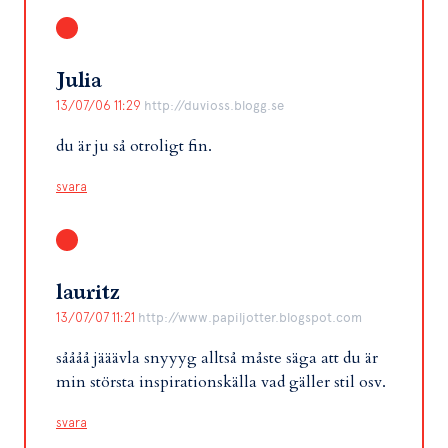
Julia
13/07/06 11:29
http://duvioss.blogg.se
du är ju så otroligt fin.
svara
lauritz
13/07/07 11:21
http://www.papiljotter.blogspot.com
såååå jääävla snyyyg alltså måste säga att du är
min största inspirationskälla vad gäller stil osv.
svara