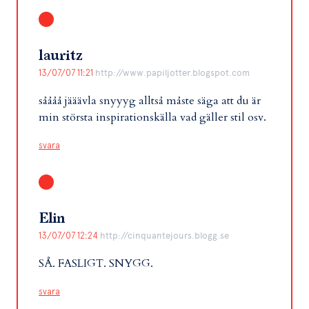
lauritz
13/07/07 11:21
http://www.papiljotter.blogspot.com
såååå jääävla snyyyg alltså måste säga att du är
min största inspirationskälla vad gäller stil osv.
svara
Elin
13/07/07 12:24
http://cinquantejours.blogg.se
SÅ. FASLIGT. SNYGG.
svara