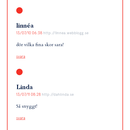
linnéa
13/07/10 06:38
http://llnnea.webblogg.se
dör vilka fina skor sara!
svara
Linda
13/07/11 08:28
http://dahlinda.se
Så snyggt!
svara