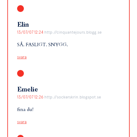
Elin
13/07/07 12:24
http://cinquantejours.blogg.se
SÅ. FASLIGT. SNYGG.
svara
Emelie
13/07/07 12:26
http://sockerskrin.blogspot.se
fina du!
svara