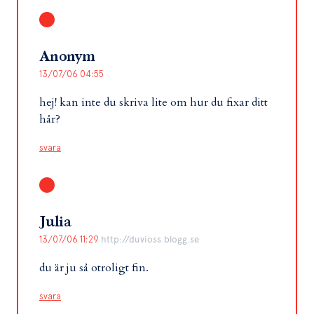
Anonym
13/07/06 04:55
hej! kan inte du skriva lite om hur du fixar ditt
hår?
svara
Julia
13/07/06 11:29
http://duvioss.blogg.se
du är ju så otroligt fin.
svara