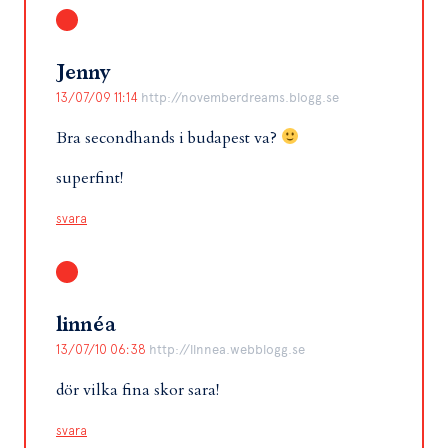
Jenny
13/07/09 11:14
http://novemberdreams.blogg.se
Bra secondhands i budapest va?
superfint!
svara
linnéa
13/07/10 06:38
http://llnnea.webblogg.se
dör vilka fina skor sara!
svara