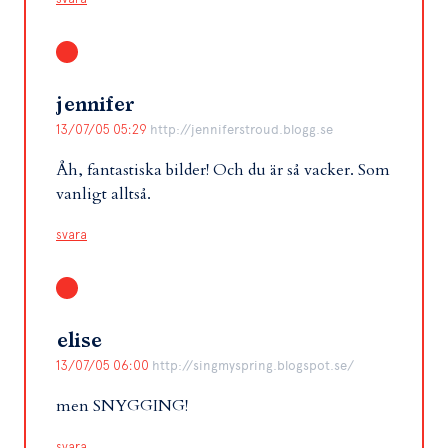
jennifer
13/07/05 05:29
http://jenniferstroud.blogg.se
Åh, fantastiska bilder! Och du är så vacker. Som
vanligt alltså.
svara
elise
13/07/05 06:00
http://singmyspring.blogspot.se/
men SNYGGING!
svara