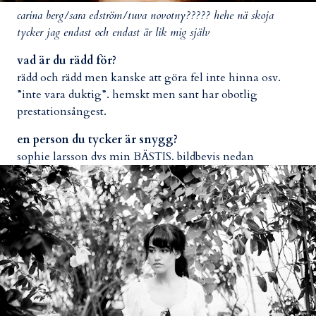
carina berg/sara edström/tuva novotny????? hehe nä skoja
tycker jag endast och endast är lik mig själv
vad är du rädd för?
rädd och rädd men kanske att göra fel inte hinna osv.
”inte vara duktig”. hemskt men sant har obotlig
prestationsångest.
en person du tycker är snygg?
sophie larsson dvs min BÄSTIS. bildbevis nedan