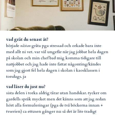
vad grät du senast åt?
började
nästan
gråta pga stressad och orkade bara inte
med allt ni vet. var väl ungefär när jag jobbat hela dagen
på skolan och min chef bad mig komma tidigare till
nattjobbet och jag hade inte fattat någonting/kändes
som jag gjort fel hela dagen i skolan i kaosklassen i
torsdags. ja
vad läser du just nu?
sista delen i torka aldrig tårar utan handskar. tycker om
gardells språk mycket men det känns som att jag redan
hört alla formuleringar (pga de två böckerna innan +
tvserien) ca ettusen gånger nu så det är lite tradigt