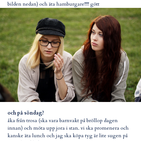
bilden nedan) och äta hamburgare!!!!! gött
och på söndag?
åka från trosa (ska vara barnvakt på bröllop dagen
innan) och möta upp jora i stan. vi ska promenera och
kanske äta lunch och jag ska köpa tyg är lite sugen på