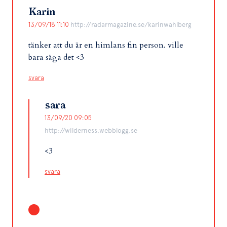
Karin
13/09/18 11:10
http://radarmagazine.se/karinwahlberg
tänker att du är en himlans fin person. ville
bara säga det <3
svara
sara
13/09/20 09:05
http://wilderness.webblogg.se
<3
svara