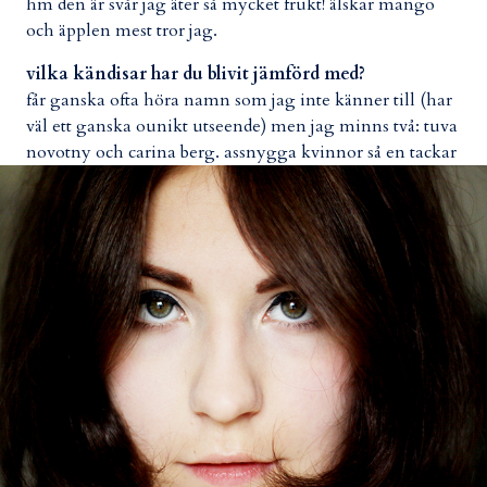
hm den är svår jag äter så mycket frukt! älskar mango
och äpplen mest tror jag.
vilka kändisar har du blivit jämförd med?
får ganska ofta höra namn som jag inte känner till (har
väl ett ganska ounikt utseende) men jag minns två: tuva
novotny och carina berg. assnygga kvinnor så en tackar