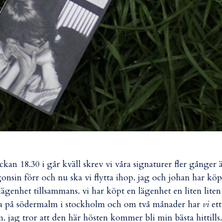
ckan 18.30 i går kväll skrev vi våra signaturer fler gånger 
onsin förr och nu ska vi flytta ihop. jag och johan har köp
lägenhet tillsammans. vi har köpt en lägenhet en liten liten
a på södermalm i stockholm och om två månader har
vi
ett
. jag tror att den här hösten kommer bli min bästa hittills.