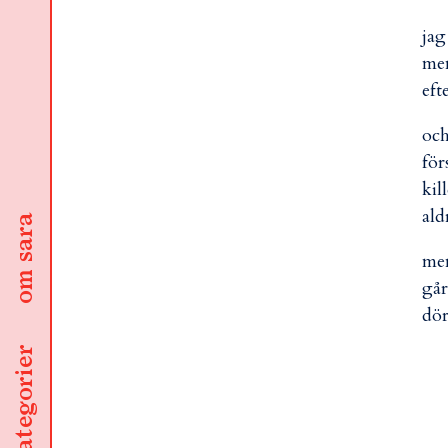
jag
men
eft
och
för
kil
ald
om sara
men
går
dö
kategorier