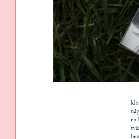
klo
någ
en 
två
hem