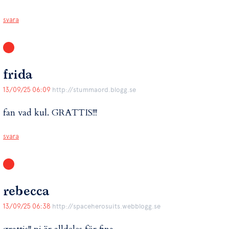
svara
frida
13/09/25 06:09
http://stummaord.blogg.se
fan vad kul. GRATTIS!!!
svara
rebecca
13/09/25 06:38
http://spaceherosuits.webblogg.se