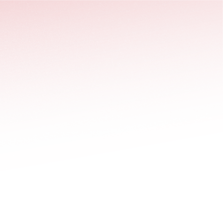
stäng