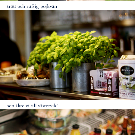
trött och rufsig pojkvän
sen åkte vi till västervik!