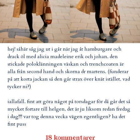
hej! såhär såg jag ut i går när jag åt hamburgare och
drack öl med alicia madeleine erik och johan. den
stickade poloklänningen väskan och trenchcoaten är
alla från second hand och skorna dr martens. (funderar
på att korta jackan så den går strax över knät istället. vad
tycker ni?)
iallafall. fint att göra något på torsdagar för då går det så
mycket fortare till helgen. det är ju liksom redan fredag
i dag!!!! var tog denna vecka vägen egentligen? ha det
fint puss
18 kommentarer