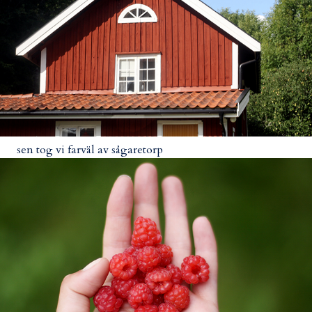
sen tog vi farväl av sågaretorp