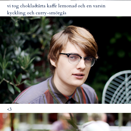
vi tog chokladtårta kaffe lemonad och en varsin
kyckling och curry-smörgås
<3