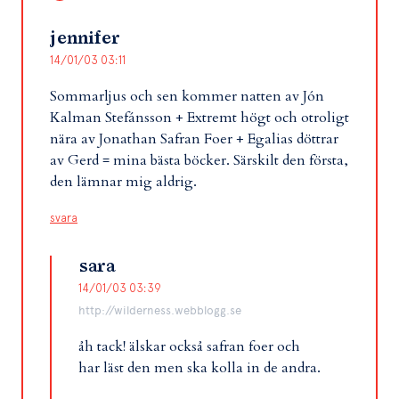
jennifer
14/01/03 03:11
Sommarljus och sen kommer natten av Jón
Kalman Stefánsson + Extremt högt och otroligt
nära av Jonathan Safran Foer + Egalias döttrar
av Gerd = mina bästa böcker. Särskilt den första,
den lämnar mig aldrig.
svara
sara
14/01/03 03:39
http://wilderness.webblogg.se
åh tack! älskar också safran foer och
har läst den men ska kolla in de andra.