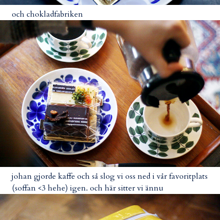
och chokladfabriken
johan gjorde kaffe och så slog vi oss ned i vår favoritplats
(soffan <3 hehe) igen. och här sitter vi ännu