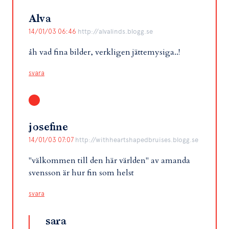
Alva
14/01/03 06:46
http://alvalinds.blogg.se
åh vad fina bilder, verkligen jättemysiga..!
svara
josefine
14/01/03 07:07
http://withheartshapedbruises.blogg.se
"välkommen till den här världen" av amanda
svensson är hur fin som helst
svara
sara