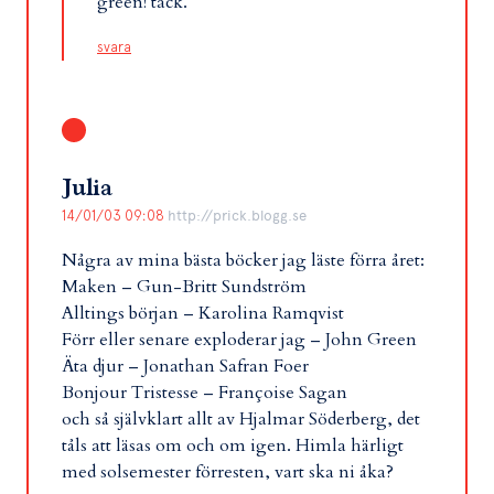
green! tack.
svara
Julia
14/01/03 09:08
http://prick.blogg.se
Några av mina bästa böcker jag läste förra året:
Maken – Gun-Britt Sundström
Alltings början – Karolina Ramqvist
Förr eller senare exploderar jag – John Green
Äta djur – Jonathan Safran Foer
Bonjour Tristesse – Françoise Sagan
och så självklart allt av Hjalmar Söderberg, det
tåls att läsas om och om igen. Himla härligt
med solsemester förresten, vart ska ni åka?