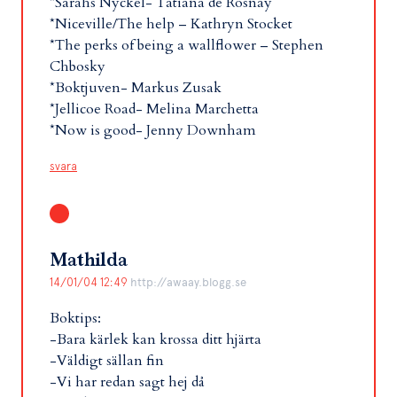
*Sarahs Nyckel- Tatiana de Rosnay
*Niceville/The help – Kathryn Stocket
*The perks of being a wallflower – Stephen
Chbosky
*Boktjuven- Markus Zusak
*Jellicoe Road- Melina Marchetta
*Now is good- Jenny Downham
svara
Mathilda
14/01/04 12:49
http://awaay.blogg.se
Boktips:
-Bara kärlek kan krossa ditt hjärta
-Väldigt sällan fin
-Vi har redan sagt hej då