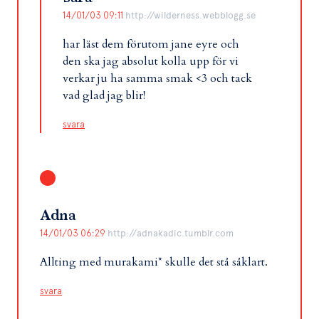
14/01/03 09:11
http://wilderness.webblogg.se
har läst dem förutom jane eyre och
den ska jag absolut kolla upp för vi
verkar ju ha samma smak <3 och tack
vad glad jag blir!
svara
Adna
14/01/03 06:29
http://adnakadic.tumblr.com
Allting med murakami* skulle det stå såklart.
svara