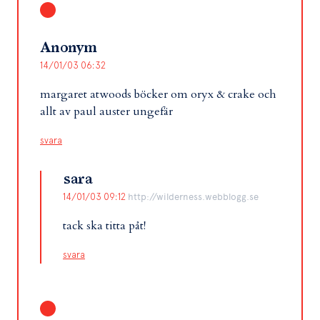
Anonym
14/01/03 06:32
margaret atwoods böcker om oryx & crake och
allt av paul auster ungefär
svara
sara
14/01/03 09:12
http://wilderness.webblogg.se
tack ska titta påt!
svara