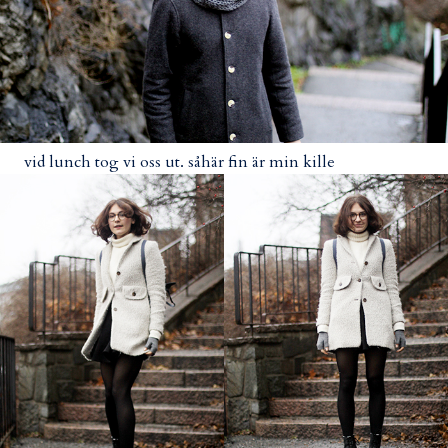
vid lunch tog vi oss ut. såhär fin är min kille