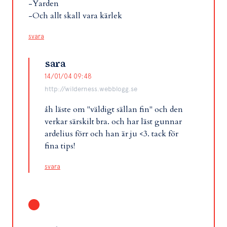
-Yarden
-Och allt skall vara kärlek
svara
sara
14/01/04 09:48
http://wilderness.webblogg.se
åh läste om "väldigt sällan fin" och den
verkar särskilt bra. och har läst gunnar
ardelius förr och han är ju <3. tack för
fina tips!
svara