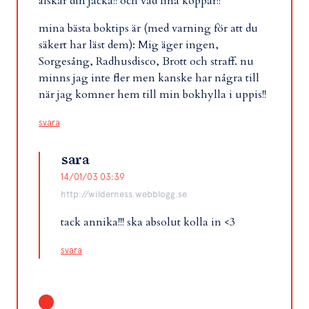
älskar din jacka!! och vad fina koppar!!
mina bästa boktips är (med varning för att du
säkert har läst dem): Mig äger ingen,
Sorgesång, Radhusdisco, Brott och straff. nu
minns jag inte fler men kanske har några till
när jag komner hem till min bokhylla i uppis!!
svara
sara
14/01/03 03:39
http://wilderness.webblogg.se
tack annika!!! ska absolut kolla in <3
svara