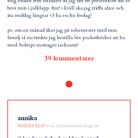
mig endast fem riksdaler då jag fått ett presentkort där av
bror min i julklapp. fint! i kväll ska jag träffa alice och
äta middag längtar <3 ha en fin fredag!
ps. om en månad åker jag på solsemester med min
familj så nu tänkte jag beställa lite pocketböcker att ha
med. boktips mottages tacksamt!
39 kommentarer
annika
14/01/03 03:07
http://rymdfarkost.blogg.se