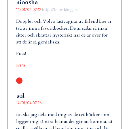
nioosha
14/01/04 02:12
http://tmrw.blogg.se
Doppler och Volvo lastvagnar av Erlend Loe är
två av mina favoritböcker. De är sådär så man
sitter och skrattar hysteriskt när de är över för
att de är så genialiska.
Puss!
svara
sol
14/01/04 07:26
nu ska jag dela med mig av de två böcker som
ligger mig så nära hjärtat det går att komma. så
snälla, snälla ta väl hand om mina tips och läs