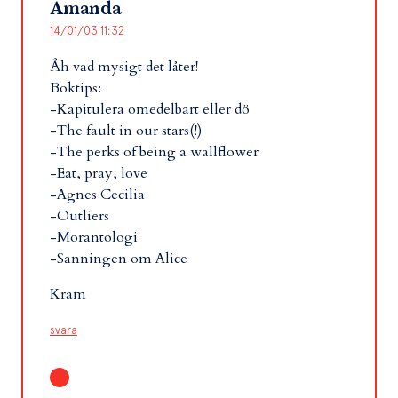
Amanda
14/01/03 11:32
Åh vad mysigt det låter!
Boktips:
-Kapitulera omedelbart eller dö
-The fault in our stars(!)
-The perks of being a wallflower
-Eat, pray, love
-Agnes Cecilia
-Outliers
-Morantologi
-Sanningen om Alice
Kram
svara