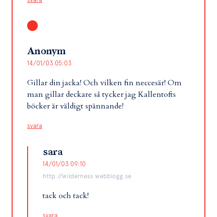
Anonym
14/01/03 05:03
Gillar din jacka! Och vilken fin neccesär! Om
man gillar deckare så tycker jag Kallentofts
böcker är väldigt spännande!
svara
sara
14/01/03 09:10
http://wilderness.webblogg.se
tack och tack!
svara