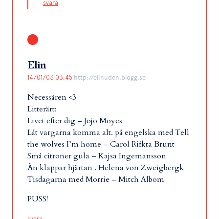
svara
Elin
14/01/03 03:45
http://elinuden.blogg.se
Necessären <3
Litterärt:
Livet efter dig – Jojo Moyes
Låt vargarna komma alt. på engelska med Tell
the wolves I’m home – Carol Rifkta Brunt
Små citroner gula – Kajsa Ingemansson
Än klappar hjärtan . Helena von Zweigbergk
Tisdagarna med Morrie – Mitch Albom
PUSS!
svara