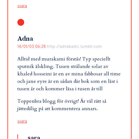
svara
Adna
14/01/03 06:28
http://adnakadic.tumblr.com
Alltid med murakami förstås! Typ speciellt
sputnik älskling. Tusen strålande solar av
khaled hosseini är en av mina fabbosar all time
och jane eyre är en sådan där bok som en läst i
tusen år och kommer läsa i tusen år till
Toppenbra blogg för övrigt! Är väl rätt så
jättedålig på att kommentera annars.
svara
sara