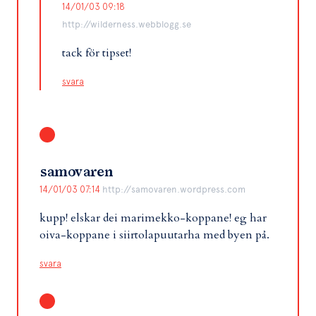
14/01/03 09:18
http://wilderness.webblogg.se
tack för tipset!
svara
samovaren
14/01/03 07:14
http://samovaren.wordpress.com
kupp! elskar dei marimekko-koppane! eg har
oiva-koppane i siirtolapuutarha med byen på.
svara