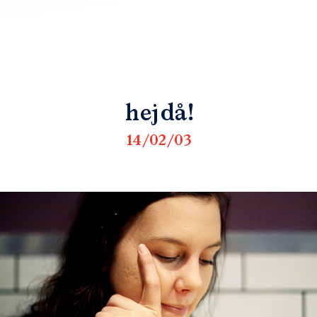
hejdå!
14/02/03