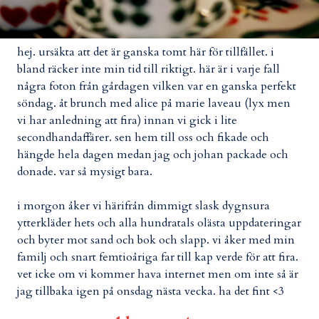
hej. ursäkta att det är ganska tomt här för tillfället. i
bland räcker inte min tid till riktigt. här är i varje fall
några foton från gårdagen vilken var en ganska perfekt
söndag. åt brunch med alice på marie laveau (lyx men
vi har anledning att fira) innan vi gick i lite
secondhandaffärer. sen hem till oss och fikade och
hängde hela dagen medan jag och johan packade och
donade. var så mysigt bara.
i morgon åker vi härifrån dimmigt slask dygnsura
ytterkläder hets och alla hundratals olästa uppdateringar
och byter mot sand och bok och slapp. vi åker med min
familj och snart femtioåriga far till kap verde för att fira.
vet icke om vi kommer hava internet men om inte så är
jag tillbaka igen på onsdag nästa vecka. ha det fint <3