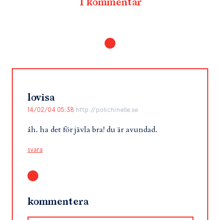
1 kommentar
lovisa
14/02/04 05:38
http://polichinelle.se
åh. ha det för jävla bra! du är avundad.
svara
kommentera