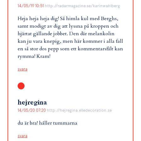
14/05/19 10:51
http://radarmagazine.se/karinwahlberg
Heja heja heja dig! Så himla kul med Berghs,
samt modigt av dig att lyssna på kroppen och
hjärtat gällande jobbet. Den där melankolin
kan ju vara knepig, men här kommer i alla fall
en så stor dos pepp som ett kommentarsfält kan
rymma! Kram!
svara
hejregina
14/05/20 07:20
http://hejregina.elledecoration.se
du är bra! håller tummarna
svara