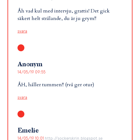
Åh vad kul med intervju, grattis! Det gick
säkert helt strålande, du är ju grym!!
svara
Anonym
14/05/19 09:55
ÅH, håller tummen!! (två ger otur)
svara
Emelie
14/05/19 10:01
http://sockerskrin.blogspot.se