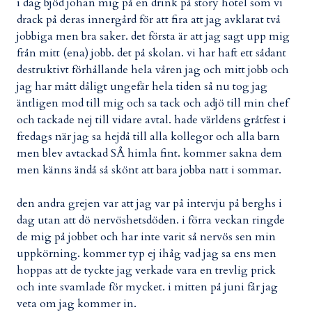
i dag bjöd johan mig på en drink på story hotel som vi
drack på deras innergård för att fira att jag avklarat två
jobbiga men bra saker. det första är att jag sagt upp mig
från mitt (ena) jobb. det på skolan. vi har haft ett sådant
destruktivt förhållande hela våren jag och mitt jobb och
jag har mått dåligt ungefär hela tiden så nu tog jag
äntligen mod till mig och sa tack och adjö till min chef
och tackade nej till vidare avtal. hade världens gråtfest i
fredags när jag sa hejdå till alla kollegor och alla barn
men blev avtackad SÅ himla fint. kommer sakna dem
men känns ändå så skönt att bara jobba natt i sommar.
den andra grejen var att jag var på intervju på berghs i
dag utan att dö nervöshetsdöden. i förra veckan ringde
de mig på jobbet och har inte varit så nervös sen min
uppkörning. kommer typ ej ihåg vad jag sa ens men
hoppas att de tyckte jag verkade vara en trevlig prick
och inte svamlade för mycket. i mitten på juni får jag
veta om jag kommer in.