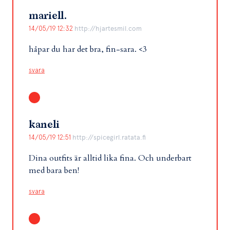
mariell.
14/05/19 12:32
http://hjartesmil.com
håpar du har det bra, fin-sara. <3
svara
kaneli
14/05/19 12:51
http://spicegirl.ratata.fi
Dina outfits är alltid lika fina. Och underbart
med bara ben!
svara