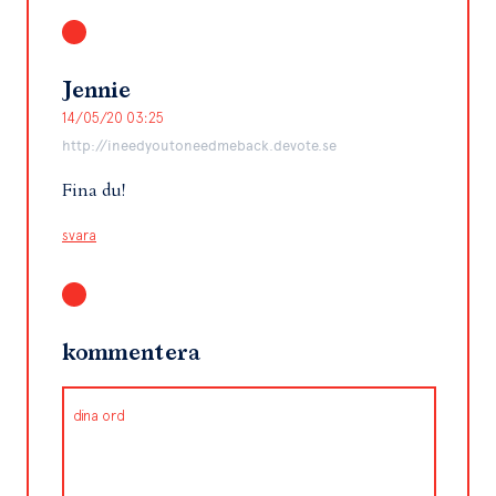
Jennie
14/05/20 03:25
http://ineedyoutoneedmeback.devote.se
Fina du!
svara
kommentera