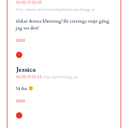
14/05/19 06:55
http://www.withheartshapedbruises.blogg.se
älskar denna klänning! får cravings varje gång
jag ser den!
svara
Jessica
14/05/19 07:33
http://photohugs.se
Så fin
svara