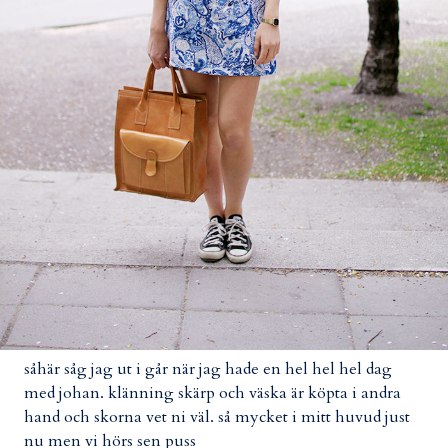
såhär såg jag ut i går när jag hade en hel hel hel dag
med johan. klänning skärp och väska är köpta i andra
hand och skorna vet ni väl. så mycket i mitt huvud just
nu men vi hörs sen puss