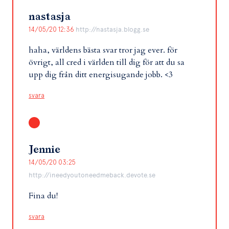
nastasja
14/05/20 12:36
http://nastasja.blogg.se
haha, världens bästa svar tror jag ever. för
övrigt, all cred i världen till dig för att du sa
upp dig från ditt energisugande jobb. <3
svara
Jennie
14/05/20 03:25
http://ineedyoutoneedmeback.devote.se
Fina du!
svara