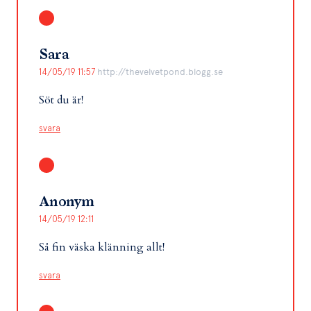
Sara
14/05/19 11:57
http://thevelvetpond.blogg.se
Söt du är!
svara
Anonym
14/05/19 12:11
Så fin väska klänning allt!
svara