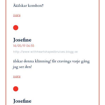
Ääälskar kombon!!
svara
Josefine
14/05/19 06:55
http://www.withheartshapedbruises.blogg.se
älskar denna klänning! får cravings varje gång
jag ser den!
svara
Josefine