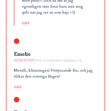
men puss!!!!! (och nä det är jag
egentligen inte fotar bara inte mig
själv när jag ser ut som bajs <3)
svara
Emelie
14/05/19 11:09
http://sockerskrin.blogspot.se
Menåh, klänningen! Förtjusande fin, och jag
älskar den somriga färgen!
svara