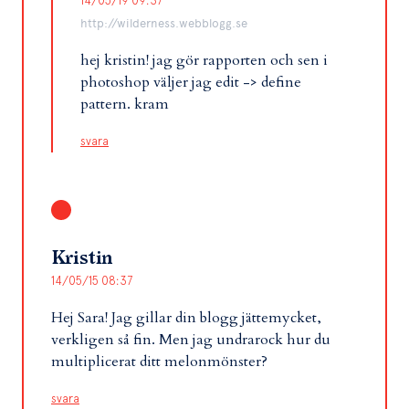
14/05/19 09:37
http://wilderness.webblogg.se
hej kristin! jag gör rapporten och sen i
photoshop väljer jag edit -> define
pattern. kram
svara
Kristin
14/05/15 08:37
Hej Sara! Jag gillar din blogg jättemycket,
verkligen så fin. Men jag undrarock hur du
multiplicerat ditt melonmönster?
svara