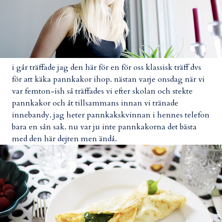
i går träffade jag den här för en för oss klassisk träff dvs
för att käka pannkakor ihop. nästan varje onsdag när vi
var femton-ish så träffades vi efter skolan och stekte
pannkakor och åt tillsammans innan vi tränade
innebandy. jag heter pannkakskvinnan i hennes telefon
bara en sån sak. nu var ju inte pannkakorna det bästa
med den här dejten men ändå.