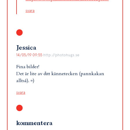
svara
Jessica
14/05/19 09:55
http://photohugs.se
Fina bilder!
Det är lite av ditt kännetecken (pannkakan
alltså). =)
svara
kommentera