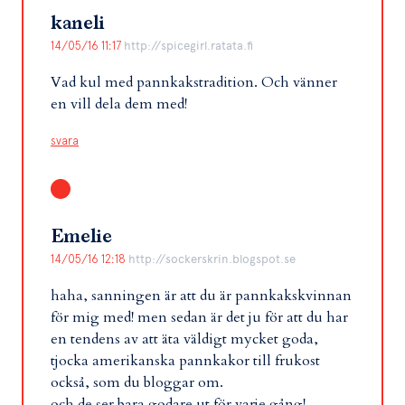
kaneli
14/05/16 11:17
http://spicegirl.ratata.fi
Vad kul med pannkakstradition. Och vänner
en vill dela dem med!
svara
Emelie
14/05/16 12:18
http://sockerskrin.blogspot.se
haha, sanningen är att du är pannkakskvinnan
för mig med! men sedan är det ju för att du har
en tendens av att äta väldigt mycket goda,
tjocka amerikanska pannkakor till frukost
också, som du bloggar om.
och de ser bara godare ut för varje gång!