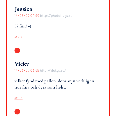
Jessica
14/06/09 04:59
http://photohugs.se
Så fint! =)
svara
Vicky
14/06/09 06:55
http://vickys.se/
vilket fynd med pallen. dom är ju verkligen
hur fina och dyra som helst.
svara