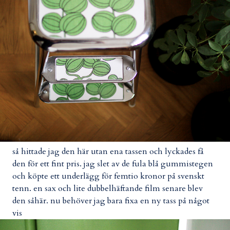
så hittade jag den här utan ena tassen och lyckades få
den för ett fint pris. jag slet av de fula blå gummistegen
och köpte ett underlägg för femtio kronor på svenskt
tenn. en sax och lite dubbelhäftande film senare blev
den såhär. nu behöver jag bara fixa en ny tass på något
vis