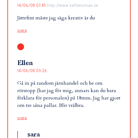
14/06/08 07:45
http://www.kaffehornan.se
Jättefint måste jag säga kreativ är du
svara
Ellen
14/06/08 03:26
Gå in på random järnhandel och be om
rörstopp (har jag för mig, annars kan du bara
förklara för personalen) på 18mm. Jag har gjort
om tre såna pallar. Blir vrålbra.
svara
sara