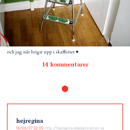
och jag når högst upp i skafferiet ♥
14 kommentarer
hejregina
14/06/07 02:00
http://hejregina.elledecoration.se