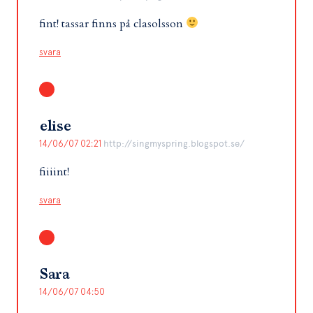
fint! tassar finns på clasolsson
svara
elise
14/06/07 02:21
http://singmyspring.blogspot.se/
fiiiint!
svara
Sara
14/06/07 04:50