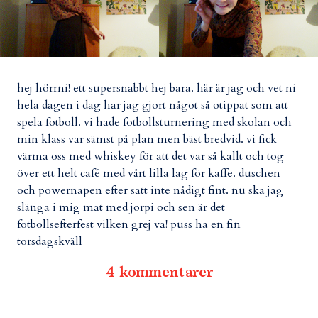
hej hörrni! ett supersnabbt hej bara. här är jag och vet ni
hela dagen i dag har jag gjort något så otippat som att
spela fotboll. vi hade fotbollsturnering med skolan och
min klass var sämst på plan men bäst bredvid. vi fick
värma oss med whiskey för att det var så kallt och tog
över ett helt café med vårt lilla lag för kaffe. duschen
och powernapen efter satt inte nådigt fint. nu ska jag
slänga i mig mat med jorpi och sen är det
fotbollsefterfest vilken grej va! puss ha en fin
torsdagskväll
4 kommentarer