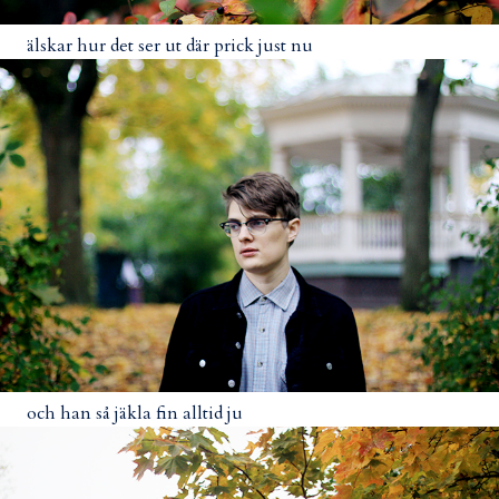
älskar hur det ser ut där prick just nu
och han så jäkla fin alltid ju