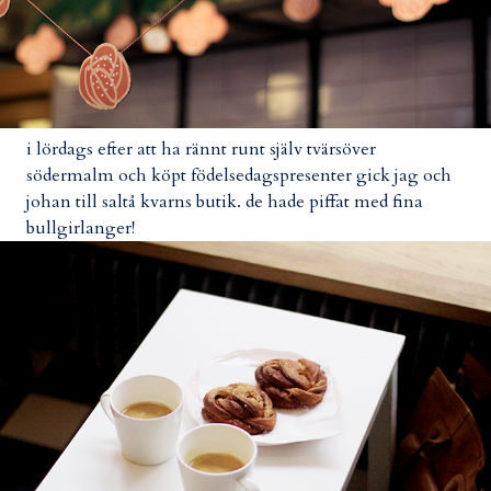
i lördags efter att ha rännt runt själv tvärsöver
södermalm och köpt födelsedagspresenter gick jag och
johan till saltå kvarns butik. de hade piffat med fina
bullgirlanger!