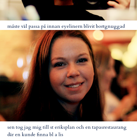
måste väl passa på innan eyelinern blivit bortgnuggad
sen tog jag mig till st eriksplan och en tapasrestaurang
där en kunde finna bl a lis