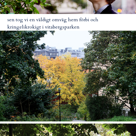
sen tog vi en väldigt omväg hem förbi och
kringelikrokigt i vitabergsparken