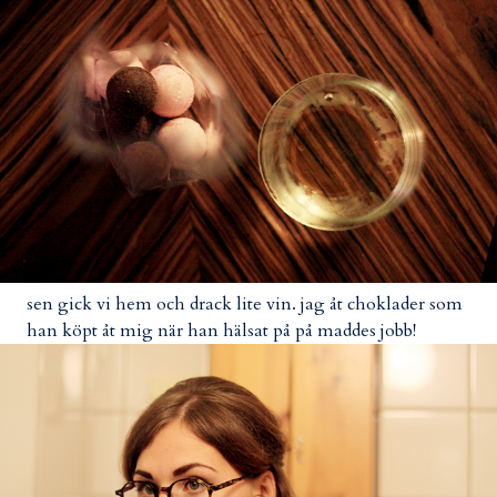
sen gick vi hem och drack lite vin. jag åt choklader som
han köpt åt mig när han hälsat på på maddes jobb!