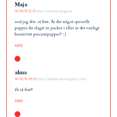
Maja
14/10/10 12:31
http://majyaa.blogg.se
asså jag dör. så fint. Är det något speciellt
papper du slagit in packet i eller är det vanligt
brunt/vitt precentpapper? : )
svara
alma
14/10/10 05:12
http://almawiola.blogspot.com
åh så fint!!
svara