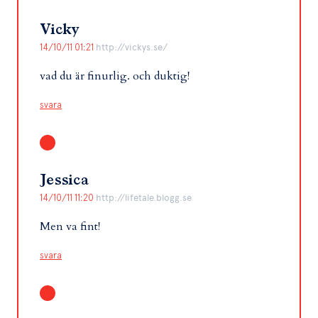
Vicky
14/10/11 01:21
http://vickys.se/
vad du är finurlig. och duktig!
svara
Jessica
14/10/11 11:20
http://lifetale.blogg.se
Men va fint!
svara