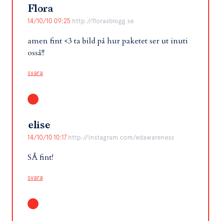
Flora
14/10/10 09:25
http://florasblogg.se
amen fint <3 ta bild på hur paketet ser ut inuti
osså!!
svara
elise
14/10/10 10:17
http://instagram.com/edawareness
SÅ fint!
svara