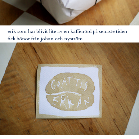
erik som har blivit lite av en kaffenörd på senaste tiden
fick bönor från johan och nyström