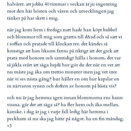
halvåret. att jobba 40 timmar i veckan är ju ingenting
mot den här hösten och våren och utvecklingen jag
tänker på har skett i mig.
när jag kom hem i fredags natt hade han köpt bubbel
och blommor till mig som grattis till d&ad och så satt vi
i soffan och pratade till klockan tre. det kändes så
konstigt att han liksom fanns på riktigt att det gick att
prata med honom och samtidigt hålla i honom. det var
så jäkla svårt att säga hejdå hur gör du det när en vet att
nu måste jag åka om trettio minuter men jag vet inte
när vi ses nästa gång? hur håller en om hur kapslar en
in närvaron synen och doften av honom på bästa vis?
och nu är jag hemma igen innan blommorna ens hann
vissna. går det att säga så? ha fler hem och åka mellan.
kanske. i dag är jag i varje fall ledig här hemma i
peckham så nu ska jag hitte på något. ha en fin måndag.
<3