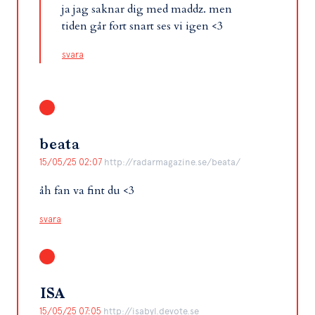
ja jag saknar dig med maddz. men
tiden går fort snart ses vi igen <3
svara
beata
15/05/25 02:07
http://radarmagazine.se/beata/
åh fan va fint du <3
svara
ISA
15/05/25 07:05
http://isabyl.devote.se