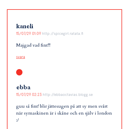
kaneli
15/07/29 01:09
http://spicegirl.ratata.fi
Majgad vad fint!!!
svara
ebba
15/07/29 02:23
http://ebbaoctavias.blogg.se
guu så fint! blir jättesugen på att sy men svårt
när symaskinen är i skåne och en själv i london
:/