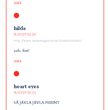
svara
hilda
15/07/29 02:24
http://www.radarmagazine.se/hildaholmdahl/
aah, fint!
svara
heart eyes
15/07/29 02:33
SÅ JÄVLA JÄVLA FIIIIINT