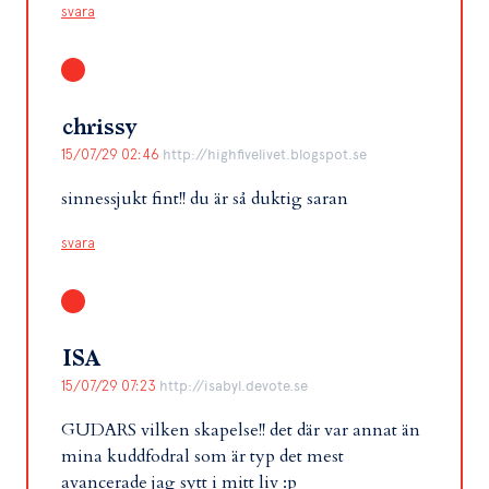
svara
chrissy
15/07/29 02:46
http://highfivelivet.blogspot.se
sinnessjukt fint!! du är så duktig saran
svara
ISA
15/07/29 07:23
http://isabyl.devote.se
GUDARS vilken skapelse!! det där var annat än
mina kuddfodral som är typ det mest
avancerade jag sytt i mitt liv :p