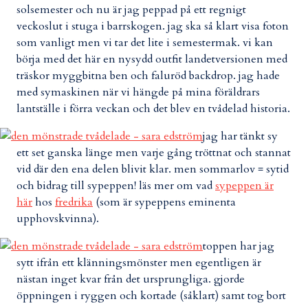
solsemester och nu är jag peppad på ett regnigt
veckoslut i stuga i barrskogen. jag ska så klart visa foton
som vanligt men vi tar det lite i semestermak. vi kan
börja med det här en nysydd outfit landetversionen med
träskor myggbitna ben och faluröd backdrop. jag hade
med symaskinen när vi hängde på mina föräldrars
lantställe i förra veckan och det blev en tvådelad historia.
jag har tänkt sy
ett set ganska länge men varje gång tröttnat och stannat
vid där den ena delen blivit klar. men sommarlov = sytid
och bidrag till sypeppen! läs mer om vad
sypeppen är
här
hos
fredrika
(som är sypeppens eminenta
upphovskvinna).
toppen har jag
sytt ifrån ett klänningsmönster men egentligen är
nästan inget kvar från det ursprungliga. gjorde
öppningen i ryggen och kortade (såklart) samt tog bort