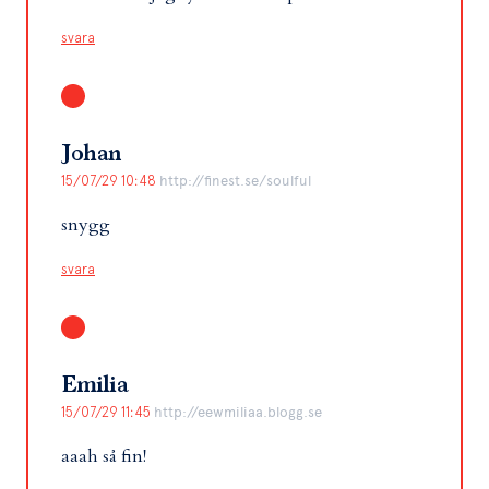
svara
Johan
15/07/29 10:48
http://finest.se/soulful
snygg
svara
Emilia
15/07/29 11:45
http://eewmiliaa.blogg.se
aaah så fin!