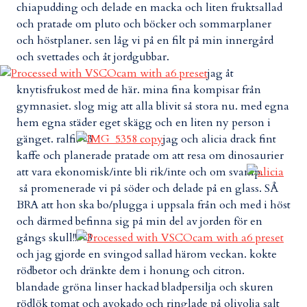
chiapudding och delade en macka och liten fruktsallad
och pratade om pluto och böcker och sommarplaner
och höstplaner. sen låg vi på en filt på min innergård
och svettades och åt jordgubbar.
jag åt
knytisfrukost med de här. mina fina kompisar från
gymnasiet. slog mig att alla blivit så stora nu. med egna
hem egna städer eget skägg och en liten ny person i
gänget. ralfi. <3
jag och alicia drack fint
kaffe och planerade pratade om att resa om dinosaurier
att vara ekonomisk/inte bli rik/inte och om svamp.
så promenerade vi på söder och delade på en glass. SÅ
BRA att hon ska bo/plugga i uppsala från och med i höst
och därmed befinna sig på min del av jorden för en
gångs skull!!! <3
och jag gjorde en svingod sallad härom veckan. kokte
rödbetor och dränkte dem i honung och citron.
blandade gröna linser hackad bladpersilja och skuren
rödlök tomat och avokado och ringlade på olivolja salt