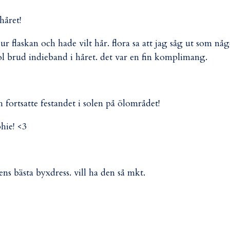
 håret!
ur flaskan och hade vilt hår. flora sa att jag såg ut som nå
l brud indieband i håret. det var en fin komplimang.
 fortsatte festandet i solen på ölområdet!
hie! <3
ns bästa byxdress. vill ha den så mkt.