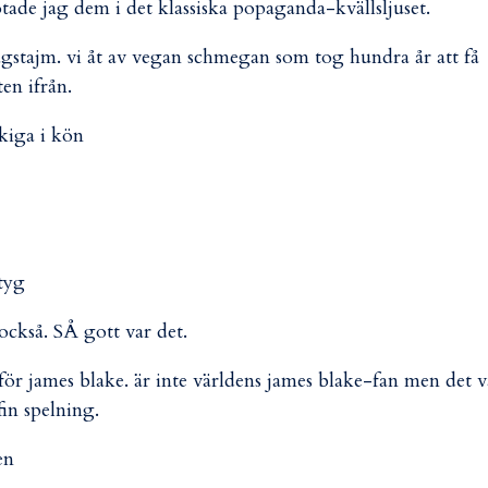
otade jag dem i det klassiska popaganda-kvällsljuset.
gstajm. vi åt av vegan schmegan som tog hundra år att få
en ifrån.
okiga i kön
tyg
ckså. SÅ gott var det.
för james blake. är inte världens james blake-fan men det v
fin spelning.
en