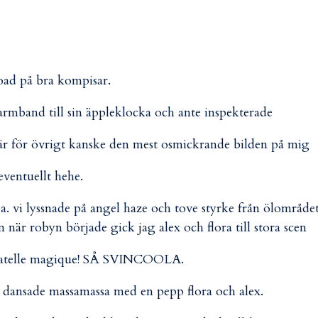
oad på bra kompisar.
rmband till sin äppleklocka och ante inspekterade
är för övrigt kanske den mest osmickrande bilden på mig
eventuellt hehe.
. vi lyssnade på angel haze och tove styrke från ölområde
 när robyn började gick jag alex och flora till stora scen
gatelle magique! SÅ SVINCOOLA.
! dansade massamassa med en pepp flora och alex.