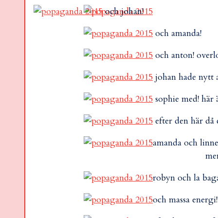
och johan!
och amanda!
och anton! overl
johan hade nytt a
sophie med! här 
efter den här då 
amanda och linnea
men
robyn och la ba
och massa energi