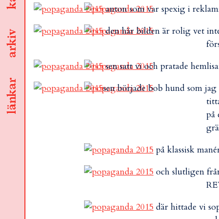
anton som var spexig i reklams
den här bilden är rolig vet int
arkiv
för
sen satt vi och pratade hemli
länkar
sen började bob hund som jag o
tit
på 
grä
på klassisk mané
och slutligen fr
RE
där hittade vi so