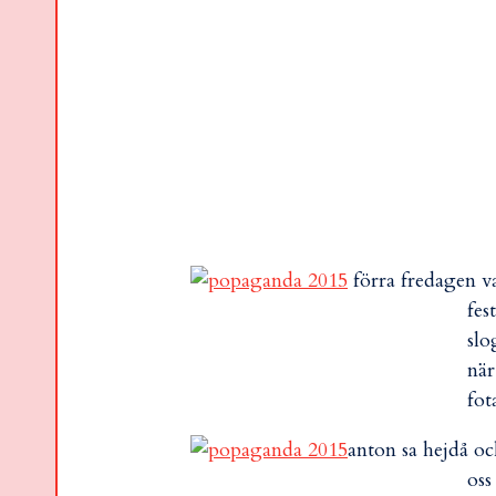
förra fredagen v
fes
slo
när
fot
anton sa hejdå oc
oss