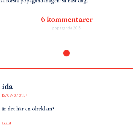
så första popagandadagen! så bäst dag.
6 kommentarer
popaganda 2015
ida
15/09/07 01:54
är det här en ölreklam?
svara