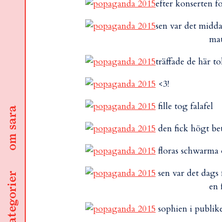
efter konserten f
sen var det midda
mat
träffade de här t
<3!
fille tog falafel
om sara
den fick högt be
floras schwarma o
sen var det dags 
kategorier
en 
sophien i publik