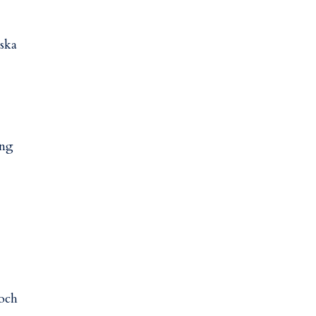
 ska
ing
 och