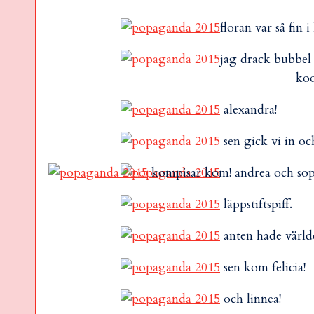
floran var så fin i
jag drack bubbel 
koo
alexandra!
sen gick vi in och
kompisar kom! andrea och sop
läppstiftspiff.
anten hade världe
sen kom felicia!
och linnea!