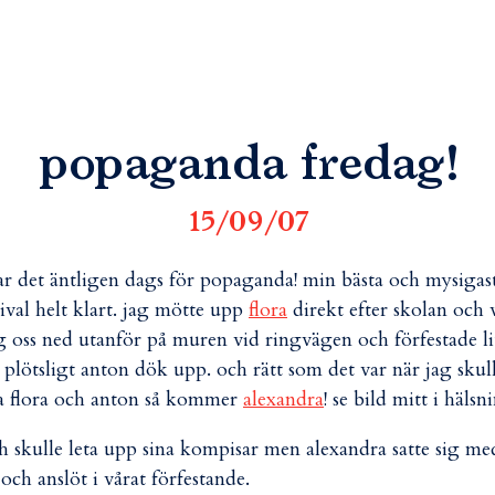
popaganda fredag!
15/09/07
ar det äntligen dags för popaganda! min bästa och mysigas
tival helt klart. jag mötte upp
flora
direkt efter skolan och 
g oss ned utanför på muren vid ringvägen och förfestade li
 plötsligt anton dök upp. och rätt som det var när jag skul
a flora och anton så kommer
alexandra
! se bild mitt i hälsn
h skulle leta upp sina kompisar men alexandra satte sig me
 och anslöt i vårat förfestande.