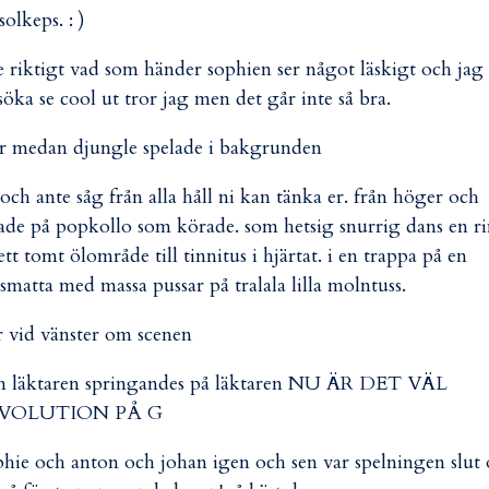
olkeps. : )
e riktigt vad som händer sophien ser något läskigt och jag
söka se cool ut tror jag men det går inte så bra.
sar medan djungle spelade i bakgrunden
ch ante såg från alla håll ni kan tänka er. från höger och
tade på popkollo som körade. som hetsig snurrig dans en r
ett tomt ölområde till tinnitus i hjärtat. i en trappa på en
smatta med massa pussar på tralala lilla molntuss.
r vid vänster om scenen
ån läktaren springandes på läktaren NU ÄR DET VÄL
VOLUTION PÅ G
phie och anton och johan igen och sen var spelningen slut