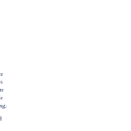
te
vi
te
le
ing.
d