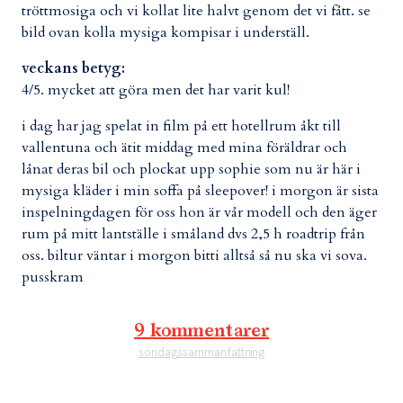
tröttmosiga och vi kollat lite halvt genom det vi fått. se
bild ovan kolla mysiga kompisar i underställ.
veckans betyg:
4/5. mycket att göra men det har varit kul!
i dag har jag spelat in film på ett hotellrum åkt till
vallentuna och ätit middag med mina föräldrar och
lånat deras bil och plockat upp sophie som nu är här i
mysiga kläder i min soffa på sleepover! i morgon är sista
inspelningdagen för oss hon är vår modell och den äger
rum på mitt lantställe i småland dvs 2,5 h roadtrip från
oss. biltur väntar i morgon bitti alltså så nu ska vi sova.
pusskram
9 kommentarer
söndagssammanfattning