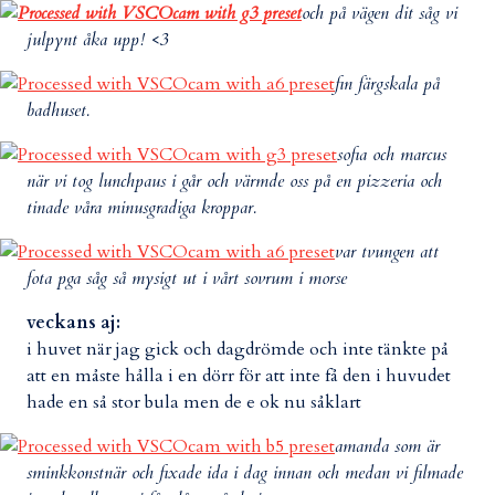
och på vägen dit såg vi
julpynt åka upp! <3
fin färgskala på
badhuset.
sofia och marcus
när vi tog lunchpaus i går och värmde oss på en pizzeria och
tinade våra minusgradiga kroppar.
var tvungen att
fota pga såg så mysigt ut i vårt sovrum i morse
veckans aj:
i huvet när jag gick och dagdrömde och inte tänkte på
att en måste hålla i en dörr för att inte få den i huvudet
hade en så stor bula men de e ok nu såklart
amanda som är
sminkkonstnär och fixade ida i dag innan och medan vi filmade