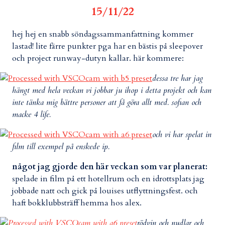
15/11/22
hej hej en snabb söndagssammanfattning kommer
lastad! lite färre punkter pga har en bästis på sleepover
och project runway-dutyn kallar. här kommere:
dessa tre har jag
hängt med hela veckan vi jobbar ju ihop i detta projekt och kan
inte tänka mig bättre personer att få göra allt med. sofian och
macke 4 life.
och vi har spelat in
film till exempel på enskede ip.
något jag gjorde den här veckan som var planerat:
spelade in film på ett hotellrum och en idrottsplats jag
jobbade natt och gick på louises utflyttningsfest. och
haft bokklubbsträff hemma hos alex.
rödvin och nudlar och