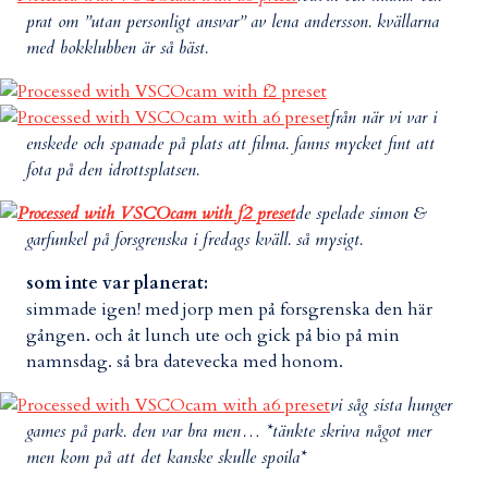
prat om ”utan personligt ansvar” av lena andersson. kvällarna
med bokklubben är så bäst.
från när vi var i
enskede och spanade på plats att filma. fanns mycket fint att
fota på den idrottsplatsen.
de spelade simon &
garfunkel på forsgrenska i fredags kväll. så mysigt.
som inte var planerat:
simmade igen! med jorp men på forsgrenska den här
gången. och åt lunch ute och gick på bio på min
namnsdag. så bra datevecka med honom.
vi såg sista hunger
games på park. den var bra men… *tänkte skriva något mer
men kom på att det kanske skulle spoila*