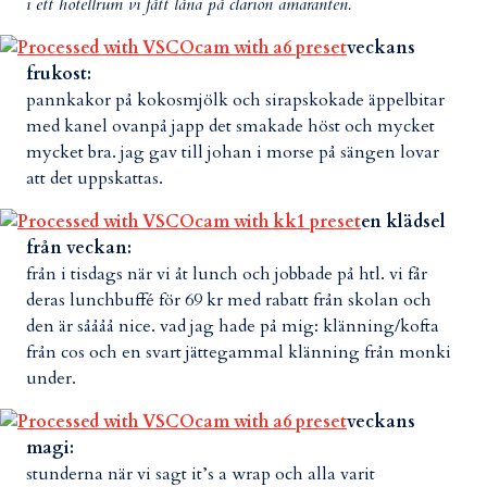
i ett hotellrum vi fått låna på clarion amaranten.
veckans
frukost:
pannkakor på kokosmjölk och sirapskokade äppelbitar
med kanel ovanpå japp det smakade höst och mycket
mycket bra. jag gav till johan i morse på sängen lovar
att det uppskattas.
en klädsel
från veckan:
från i tisdags när vi åt lunch och jobbade på htl. vi får
deras lunchbuffé för 69 kr med rabatt från skolan och
den är såååå nice. vad jag hade på mig: klänning/kofta
från cos och en svart jättegammal klänning från monki
under.
veckans
magi:
stunderna när vi sagt it’s a wrap och alla varit