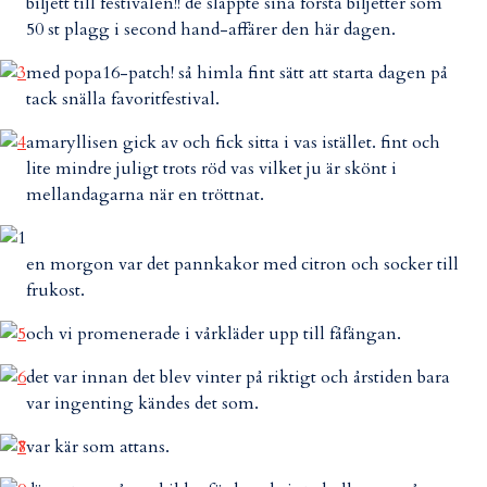
biljett till festivalen!! de släppte sina första biljetter som
50 st plagg i second hand-affärer den här dagen.
med popa16-patch! så himla fint sätt att starta dagen på
tack snälla favoritfestival.
amaryllisen gick av och fick sitta i vas istället. fint och
lite mindre juligt trots röd vas vilket ju är skönt i
mellandagarna när en tröttnat.
en morgon var det pannkakor med citron och socker till
frukost.
och vi promenerade i vårkläder upp till fåfängan.
det var innan det blev vinter på riktigt och årstiden bara
var ingenting kändes det som.
var kär som attans.