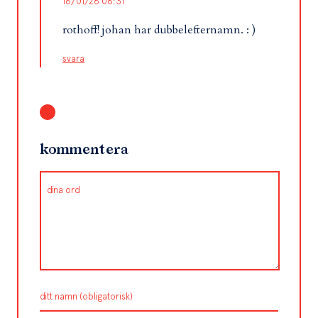
16/01/26 08:31
rothoff! johan har dubbelefternamn. : )
svara
kommentera