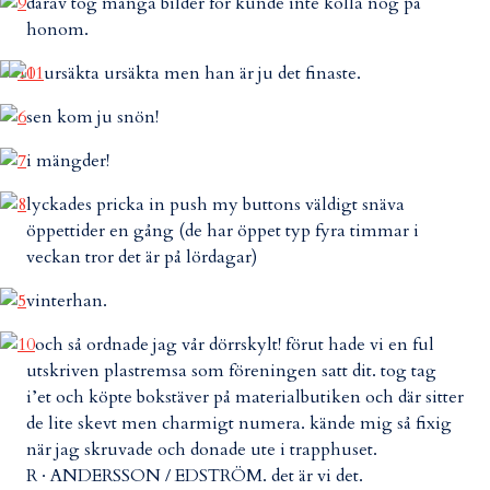
därav tog många bilder för kunde inte kolla nog på
honom.
ursäkta ursäkta men han är ju det finaste.
sen kom ju snön!
i mängder!
lyckades pricka in push my buttons väldigt snäva
öppettider en gång (de har öppet typ fyra timmar i
veckan tror det är på lördagar)
vinterhan.
och så ordnade jag vår dörrskylt! förut hade vi en ful
utskriven plastremsa som föreningen satt dit. tog tag
i’et och köpte bokstäver på materialbutiken och där sitter
de lite skevt men charmigt numera. kände mig så fixig
när jag skruvade och donade ute i trapphuset.
R · ANDERSSON / EDSTRÖM. det är vi det.