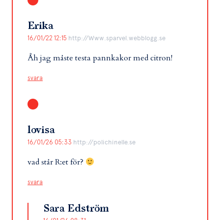
Erika
16/01/22 12:15
http://Www.sparvel.webblogg.se
Åh jag måste testa pannkakor med citron!
svara
lovisa
16/01/26 05:33
http://polichinelle.se
vad står R:et för?
svara
Sara Edström