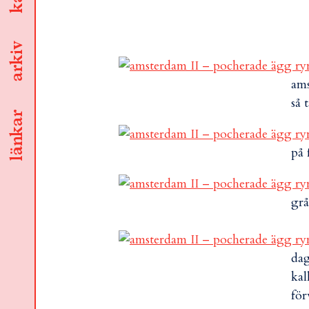
arkiv
ams
så 
länkar
på 
grå
dag
kal
för