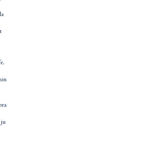
la
t
e.
min
bra
 ju