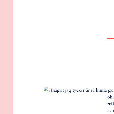
något jag tycker är så himla got
okl
trå
ex 