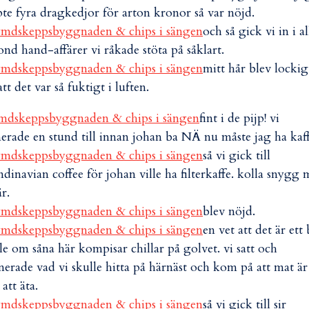
te fyra dragkedjor för arton kronor så var nöjd.
och så gick vi in i al
ond hand-affärer vi råkade stöta på såklart.
mitt hår blev lockig
att det var så fuktigt i luften.
fint i de pijp! vi
nerade en stund till innan johan ba NÄ nu måste jag ha kaff
så vi gick till
ndinavian coffee för johan ville ha filterkaffe. kolla snygg 
är.
blev nöjd.
en vet att det är ett 
lle om såna här kompisar chillar på golvet. vi satt och
nerade vad vi skulle hitta på härnäst och kom på att mat är
 att äta.
så vi gick till sir