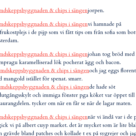
jorpen.
vi hamnade på
 frukostplejs i de pijp som vi fått tips om från sofia som bott
sterdam.
johan tog bröd med
mpragu karamelliserad lök pocherat ägg och bacon.
och jag eggs florent
 mangold istället för spenat. smarr.
de hade söt
utgångsskylt och immiga fönster pga köket var öppet till
taurangdelen. tycker om när en får se när de lagar maten.
när vi ändå var i de 
gick vi på albert cuyp market. det är mycket som är lite bl
 grävde bland patches och kollade t ex på sygrejer och ja