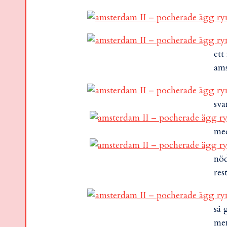
ett
am
sva
med
nöd
res
så 
men