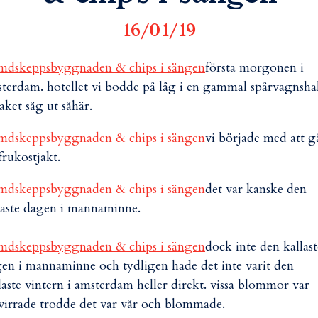
16/01/19
första morgonen i
terdam. hotellet vi bodde på låg i en gammal spårvagnsha
taket såg ut såhär.
vi började med att g
frukostjakt.
det var kanske den
aste dagen i mannaminne.
dock inte den kallast
en i mannaminne och tydligen hade det inte varit den
laste vintern i amsterdam heller direkt. vissa blommor var
virrade trodde det var vår och blommade.