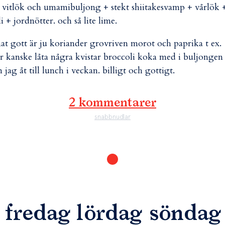
 vitlök och umamibuljong + stekt shiitakesvamp + vårlök 
li + jordnötter. och så lite lime.
at gott är ju koriander grovriven morot och paprika t ex.
er kanske låta några kvistar broccoli koka med i buljongen
 jag åt till lunch i veckan. billigt och gottigt.
2 kommentarer
snabbnudlar
fredag lördag söndag