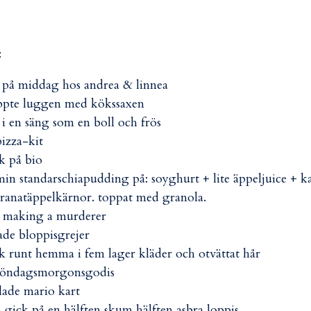
:
 på middag hos andrea & linnea
ppte luggen med kökssaxen
 i en säng som en boll och frös
pizza-kit
k på bio
min standarschiapudding på: soyghurt + lite äppeljuice + k
ranatäppelkärnor. toppat med granola.
 making a murderer
ade bloppisgrejer
k runt hemma i fem lager kläder och otvättat hår
 söndagsmorgonsgodis
lade mario kart
 gick på en hälften skum hälften asbra loppis.