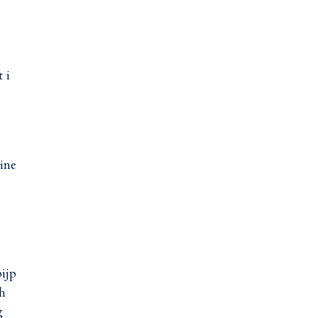
 i
ine
pijp
ah
g