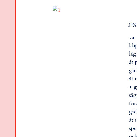
jag
var
kli
låg
åt 
gic
åt 
+ g
såg
fot
gic
åt
spe
och