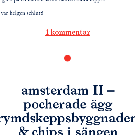
 var helgen schlutt!
1 kommentar
amsterdam II –
pocherade ägg
rymdskeppsbyggnade
& chips i sängen