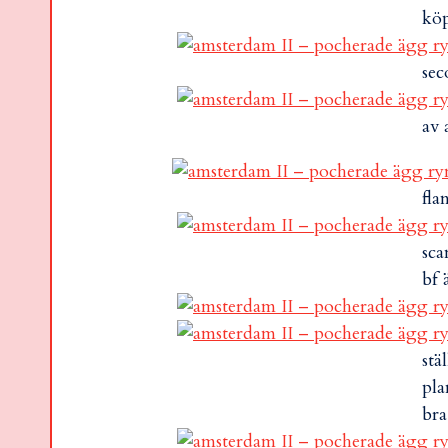
köp
sec
av 
fla
sca
bf 
stä
pla
bra