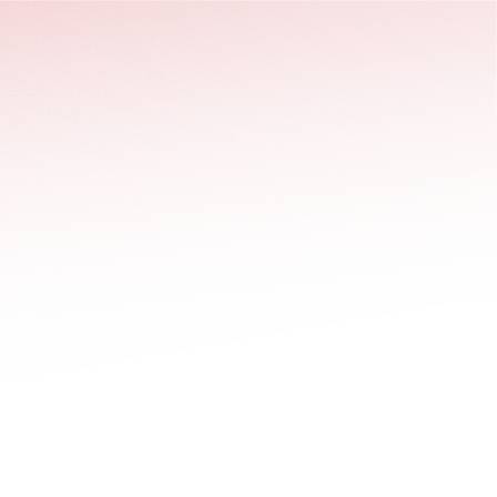
stäng