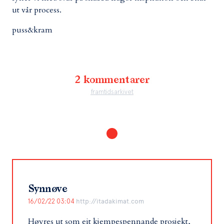
ut vår process.
puss&kram
2 kommentarer
framtidsarkivet
Synnøve
16/02/22 03:04
http://itadakimat.com
Høyres ut som eit kjempespennande prosjekt,