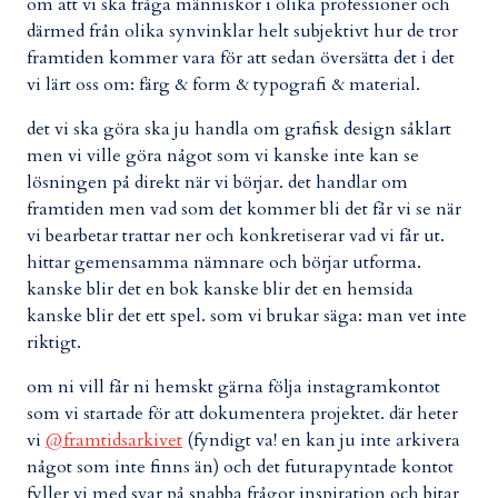
om att vi ska fråga människor i olika professioner och
därmed från olika synvinklar helt subjektivt hur de tror
framtiden kommer vara för att sedan översätta det i det
vi lärt oss om: färg & form & typografi & material.
det vi ska göra ska ju handla om grafisk design såklart
men vi ville göra något som vi kanske inte kan se
lösningen på direkt när vi börjar. det handlar om
framtiden men vad som det kommer bli det får vi se när
vi bearbetar trattar ner och konkretiserar vad vi får ut.
hittar gemensamma nämnare och börjar utforma.
kanske blir det en bok kanske blir det en hemsida
kanske blir det ett spel. som vi brukar säga: man vet inte
riktigt.
om ni vill får ni hemskt gärna följa instagramkontot
som vi startade för att dokumentera projektet. där heter
vi
@framtidsarkivet
(fyndigt va! en kan ju inte arkivera
något som inte finns än) och det futurapyntade kontot
fyller vi med svar på snabba frågor inspiration och bitar