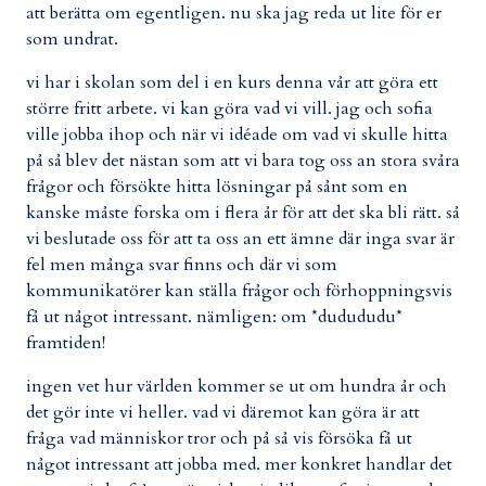
att berätta om egentligen. nu ska jag reda ut lite för er
som undrat.
vi har i skolan som del i en kurs denna vår att göra ett
större fritt arbete. vi kan göra vad vi vill. jag och sofia
ville jobba ihop och när vi idéade om vad vi skulle hitta
på så blev det nästan som att vi bara tog oss an stora svåra
frågor och försökte hitta lösningar på sånt som en
kanske måste forska om i flera år för att det ska bli rätt. så
vi beslutade oss för att ta oss an ett ämne där inga svar är
fel men många svar finns och där vi som
kommunikatörer kan ställa frågor och förhoppningsvis
få ut något intressant. nämligen: om *dudududu*
framtiden!
ingen vet hur världen kommer se ut om hundra år och
det gör inte vi heller. vad vi däremot kan göra är att
fråga vad människor tror och på så vis försöka få ut
något intressant att jobba med. mer konkret handlar det