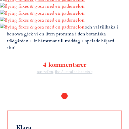
och väl tillbaka i
benowa gick vi en liten promma i den botaniska
trädgården + åt hämtmat till middag + spelade biljard.
slut!
4 kommentarer
australien
,
the Australian bat clinic
Klara