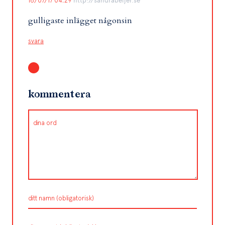
16/07/17 04:29
http://sandrabeijer.se
gulligaste inlägget någonsin
svara
kommentera