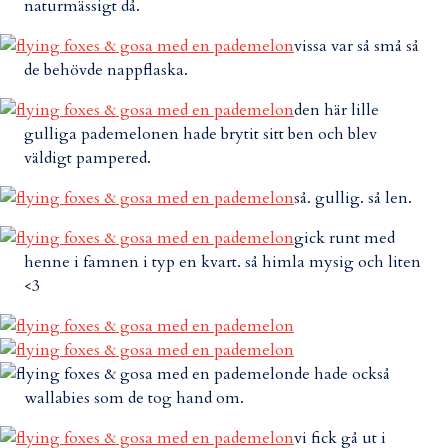
naturmässigt då.
vissa var så små så
de behövde nappflaska.
den här lille
gulliga pademelonen hade brytit sitt ben och blev
väldigt pampered.
så. gullig. så len.
gick runt med
henne i famnen i typ en kvart. så himla mysig och liten
<3
de hade också
wallabies som de tog hand om.
vi fick gå ut i