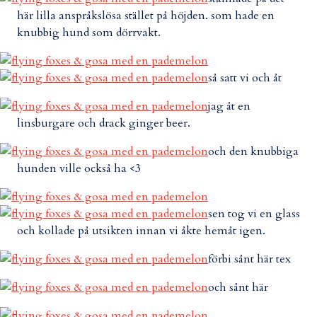
här lilla anspråkslösa stället på höjden. som hade en
knubbig hund som dörrvakt.
så satt vi och åt
jag åt en
linsburgare och drack ginger beer.
och den knubbiga
hunden ville också ha <3
sen tog vi en glass
och kollade på utsikten innan vi åkte hemåt igen.
förbi sånt här tex
och sånt här