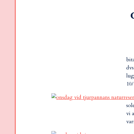
bit
dv
lug
10/
sol
vi 
var