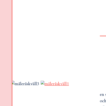
en 
och