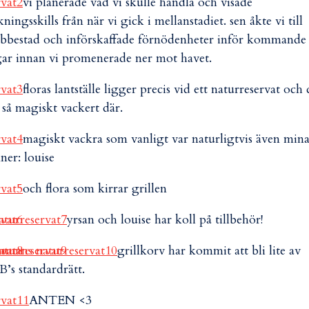
vi planerade vad vi skulle handla och visade
kningsskills från när vi gick i mellanstadiet. sen åkte vi till
bbestad och införskaffade förnödenheter inför kommande
ar innan vi promenerade ner mot havet.
floras lantställe ligger precis vid ett naturreservat och 
 så magiskt vackert där.
magiskt vackra som vanligt var naturligtvis även min
ner: louise
och flora som kirrar grillen
yrsan och louise har koll på tillbehör!
grillkorv har kommit att bli lite av
’s standardrätt.
ANTEN <3