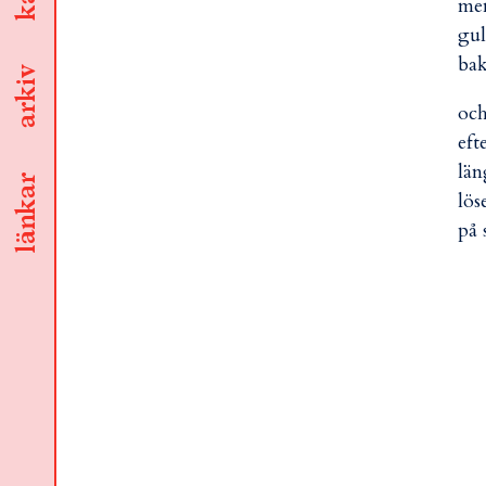
men
gul
ba
arkiv
och
eft
län
länkar
lös
på 