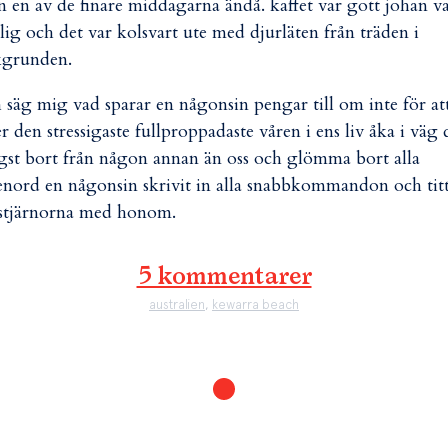
 en av de finare middagarna ändå. kaffet var gott johan v
lig och det var kolsvart ute med djurläten från träden i
kgrunden.
 säg mig vad sparar en någonsin pengar till om inte för at
er den stressigaste fullproppadaste våren i ens liv åka i väg 
gst bort från någon annan än oss och glömma bort alla
enord en någonsin skrivit in alla snabbkommandon och tit
stjärnorna med honom.
5 kommentarer
australien
,
kewarra beach