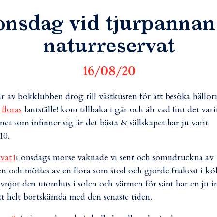
onsdag vid tjurpannan
naturreservat
16/08/20
ar av bokklubben drog till västkusten för att besöka hällor
s
floras
lantställe! kom tillbaka i går och åh vad fint det varit
net som infinner sig är det bästa & sällskapet har ju varit
10.
i onsdags morse vaknade vi sent och sömndruckna av
en och möttes av en flora som stod och gjorde frukost i kö
avnjöt den utomhus i solen och värmen för sånt har en ju i
it helt bortskämda med den senaste tiden.