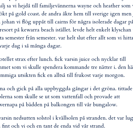
ilj sa vi hejdå till familjevännerna wayne och heather som 
ökt på gold coast. de andra åkte hem till sverige igen men
 johan vi flög uppåt till cairns för några isolerade dagar p
 resort på kewarra beach istället. levde helt enkelt klyschan 
 ta semester från semester. var helt slut efter allt som vi hitt
varje dag i så många dagar.
otellet strax efter lunch. fick varsin juice och nycklar till
met som vi skulle spendera kommande tre nätter i. den hä
mmiga utsikten fick en alltså till frukost varje morgon.
a och gick på alla uppbyggda gångar i det gröna. tittade
lerna som skulle se ut som vattenfall och provade att
ernapa på bädden på balkongen till vår bungalow.
varsin nedsutten solstol i kvällsolen på stranden. det var lu
 fint och vi och en tant de enda vid vår strand.