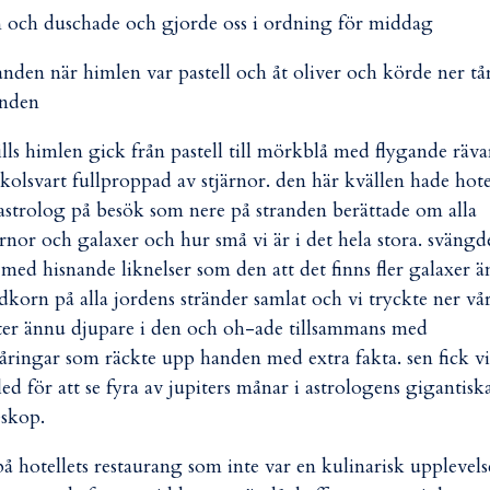
en och duschade och gjorde oss i ordning för middag
tranden när himlen var pastell och åt oliver och körde ner tå
anden
 tills himlen gick från pastell till mörkblå med flygande räva
l kolsvart fullproppad av stjärnor. den här kvällen hade hote
astrolog på besök som nere på stranden berättade om alla
ärnor och galaxer och hur små vi är i det hela stora. svängd
 med hisnande liknelser som den att det finns fler galaxer ä
dkorn på alla jordens stränder samlat och vi tryckte ner vå
ter ännu djupare i den och oh-ade tillsammans med
åringar som räckte upp handen med extra fakta. sen fick vi
led för att se fyra av jupiters månar i astrologens gigantisk
eskop.
å hotellets restaurang som inte var en kulinarisk upplevels