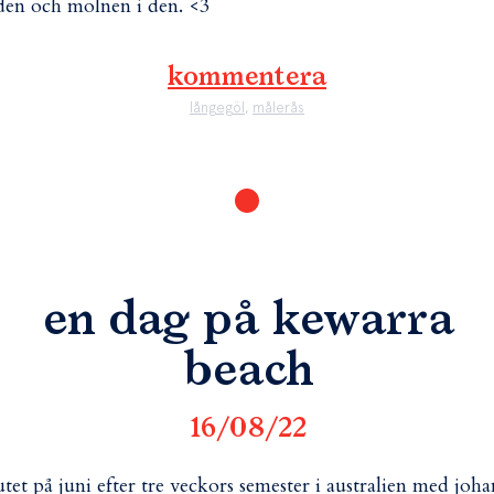
den och molnen i den. <3
kommentera
långegöl
,
målerås
en dag på kewarra
beach
16/08/22
lutet på juni efter tre veckors semester i australien med joha