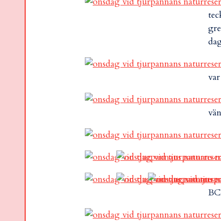
tec
gre
dag
var
vän
BCB