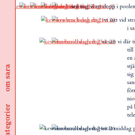
sen tog vi ett dopp i pool
vi satt vid s
i s
så satt vi där
til
en 
stj
om sara
sig
san
föt
nio
på 
kategorier
tel
vi åt middag p