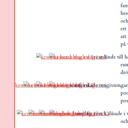
fam
bes
och
ett
att
på 
vi anlände till h
rum
drö
vi utforskade omgivningarn
poo
pow
sen låg vi och dåsade i 
och