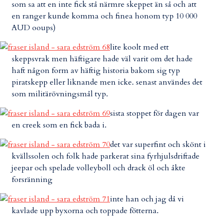
som sa att en inte fick stå närmre skeppet än så och att
en ranger kunde komma och finea honom typ 10 000
AUD ooups)
lite koolt med ett
skeppsvrak men häftigare hade väl varit om det hade
haft någon form av häftig historia bakom sig typ
piratskepp eller liknande men icke. senast användes det
som militärövningsmål typ.
sista stoppet för dagen var
en creek som en fick bada i.
det var superfint och skönt i
kvällssolen och folk hade parkerat sina fyrhjulsdriftade
jeepar och spelade volleyboll och drack öl och åkte
forsränning
inte han och jag då vi
kavlade upp byxorna och toppade fötterna.