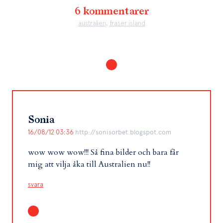
6 kommentarer
australien
,
fraser island
Sonia
16/08/12 03:36
http://sonisorbet.blogspot.com
wow wow wow!!! Så fina bilder och bara får
mig att vilja åka till Australien nu!!
svara