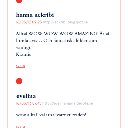
hanna ackribi
16/08/12 09:28
http://ackribi.blogspot.se
Alltså WOW WOW WOW AMAZING! Är så
himla avis… Och fantastiska bilder som
vanligt!
Kramis
svara
evelina
16/08/13 07:45
http://evelinamaria.devote.se
wow alltså! valarna! vattnet! träden!
svara