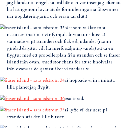
jag blandar in engelska ord här och var inser jag efter att
ha läst igenom lovar att de formuleringarna försvinner
när uppdateringarna och resan tar slut.)
bäst som vi åkte mot
nästa destination i vår fyrhjulsdrivna turistbuss så
stannade vi på stranden och fick erbjudandet (i sann
guidad dagstur vill ha merförsäljning-anda) att ta en
flygtur med ett propellerplan från stranden och se fraser
island från ovan. »med stor chans för att se knölvalar
från ovan« sa de »javisst åker vi med« sa vi
så hoppade vi in i minsta
lilla planet jag flygit.
exalterad.
så lyfte vi! där nere på
stranden står den lille bussen