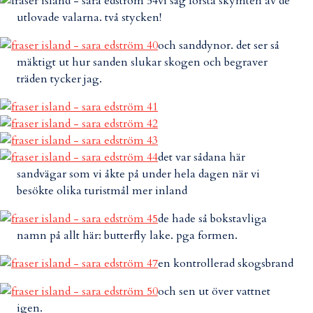
vi såg första skymten av de
utlovade valarna. två stycken!
och sanddynor. det ser så
mäktigt ut hur sanden slukar skogen och begraver
träden tycker jag.
det var sådana här
sandvägar som vi åkte på under hela dagen när vi
besökte olika turistmål mer inland
de hade så bokstavliga
namn på allt här: butterfly lake. pga formen.
en kontrollerad skogsbrand
och sen ut över vattnet
igen.