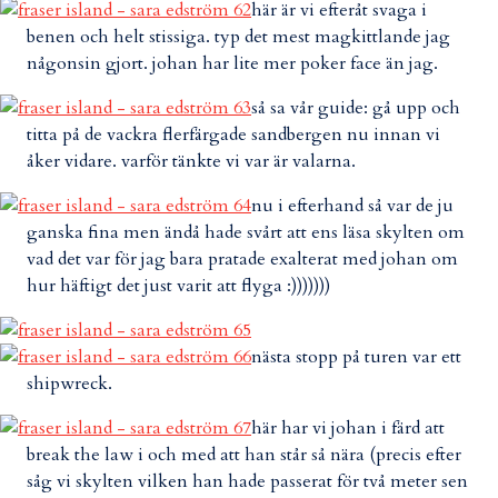
här är vi efteråt svaga i
benen och helt stissiga. typ det mest magkittlande jag
någonsin gjort. johan har lite mer poker face än jag.
så sa vår guide: gå upp och
titta på de vackra flerfärgade sandbergen nu innan vi
åker vidare. varför tänkte vi var är valarna.
nu i efterhand så var de ju
ganska fina men ändå hade svårt att ens läsa skylten om
vad det var för jag bara pratade exalterat med johan om
hur häftigt det just varit att flyga :)))))))
nästa stopp på turen var ett
shipwreck.
här har vi johan i färd att
break the law i och med att han står så nära (precis efter
såg vi skylten vilken han hade passerat för två meter sen