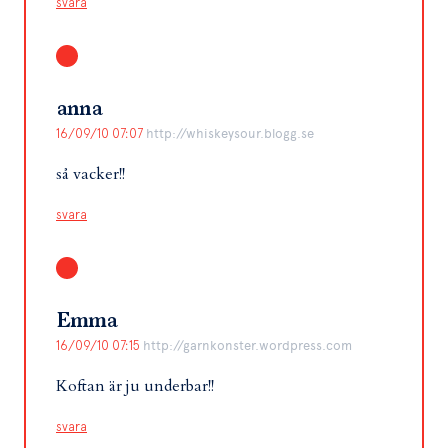
svara
anna
16/09/10 07:07
http://whiskeysour.blogg.se
så vacker!!
svara
Emma
16/09/10 07:15
http://garnkonster.wordpress.com
Koftan är ju underbar!!
svara