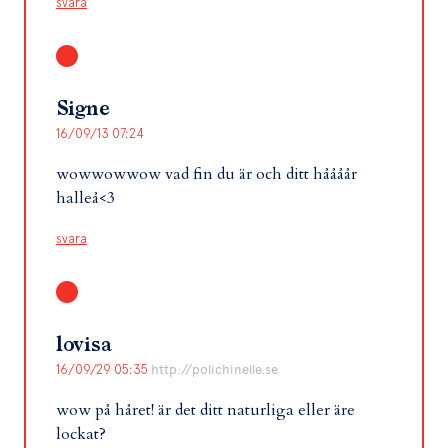
svara
Signe
16/09/13 07:24
wowwowwow vad fin du är och ditt håååår
halleå<3
svara
lovisa
16/09/29 05:35
http://polichinelle.se
wow på håret! är det ditt naturliga eller äre
lockat?