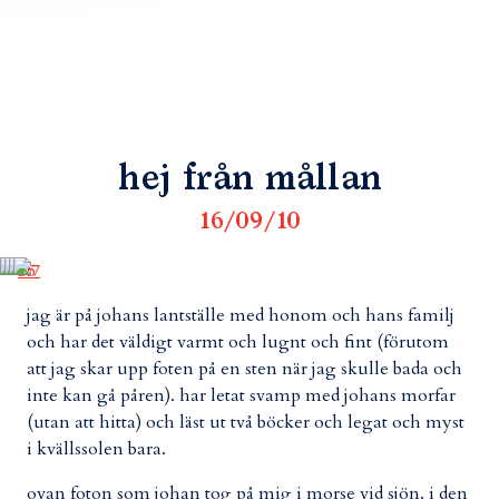
hej från mållan
16/09/10
jag är på johans lantställe med honom och hans familj
och har det väldigt varmt och lugnt och fint (förutom
att jag skar upp foten på en sten när jag skulle bada och
inte kan gå påren). har letat svamp med johans morfar
(utan att hitta) och läst ut två böcker och legat och myst
i kvällssolen bara.
ovan foton som johan tog på mig i morse vid sjön. i den