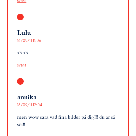
svara
Lulu
16/09/11 11:06
<3 <3
svara
annika
16/09/11 12:04
men wow sara vad fina bilder på dig!!!! du är så
söt!!