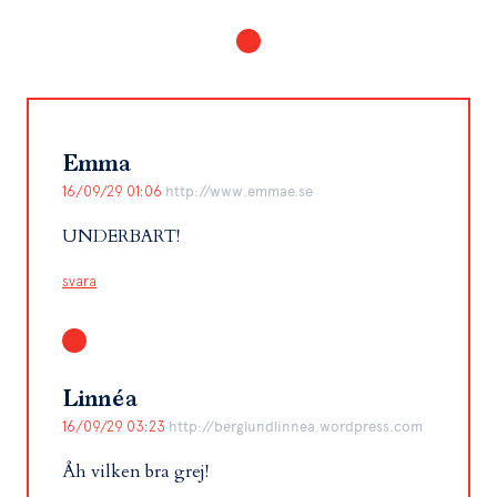
Emma
16/09/29 01:06
http://www.emmae.se
UNDERBART!
svara
Linnéa
16/09/29 03:23
http://berglundlinnea.wordpress.com
Åh vilken bra grej!