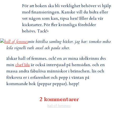
För att boken ska bli verklighet behöver vi hjälp
med finansieringen. Kanske vill du bidra eller
vet någon som kan, tipsa hen! Eller dela vår
kickstarter. För fler kvinnliga förebilder
behövs. Tack!«
min hittillsa samling böcker. jag har: tomoko miho
leila vignelli ruth ansel och paula scher.
älskar hall of femmes. och! en av mina idolkvinns dvs
min
chef Ida
är också intervjuad på hemsidan. och en
massa andra fabulösa människor i bränschen. läs och
förkovra er i erfarenhet och pepp i väntan på
kommande bok (peppar peppar). hepp!
2 kommentarer
hall of femmes