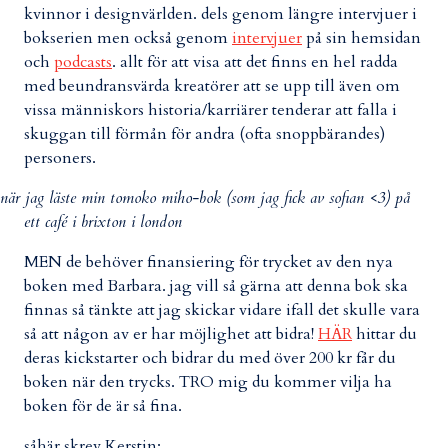
kvinnor i designvärlden. dels genom längre intervjuer i
bokserien men också genom
intervjuer
på sin hemsidan
och
podcasts
. allt för att visa att det finns en hel radda
med beundransvärda kreatörer att se upp till även om
vissa människors historia/karriärer tenderar att falla i
skuggan till förmån för andra (ofta snoppbärandes)
personers.
när jag läste min tomoko miho-bok (som jag fick av sofian <3) på
ett café i brixton i london
MEN de behöver finansiering för trycket av den nya
boken med Barbara. jag vill så gärna att denna bok ska
finnas så tänkte att jag skickar vidare ifall det skulle vara
så att någon av er har möjlighet att bidra!
HÄR
hittar du
deras kickstarter och bidrar du med över 200 kr får du
boken när den trycks. TRO mig du kommer vilja ha
boken för de är så fina.
såhär skrev Kerstin: