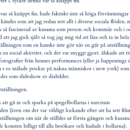
er i. tyckte denna var så knäppt fin.
 var så knäppt fin. hade faktiskt inte så höga förväntningar
 kändes som att jag redan sett allt i diverse sociala flöden.
v så fascinerad av kusama som person och konstnär och i o
 att jag gick själv så tog jag mig tid att läsa och ta in hela
tällningen som en kanske inte gör när en går på utställnin
 en social aktivitet. och det var snyggt gjort. älskade att ti
fotografier från hennes performances (eller ja happenings 
 t ex målade prickar på nakna människor i new york) som
ades som slideshow av diabilder.
tställningen.
n att gå in och sparka på spegelbollarna i narcissus
den (även om det var väldigt lockande efter att ha sett fil
tställningen om när de ställdes ut första gången och kusam
de konsten billigt till alla besökare och badade i bollarna).