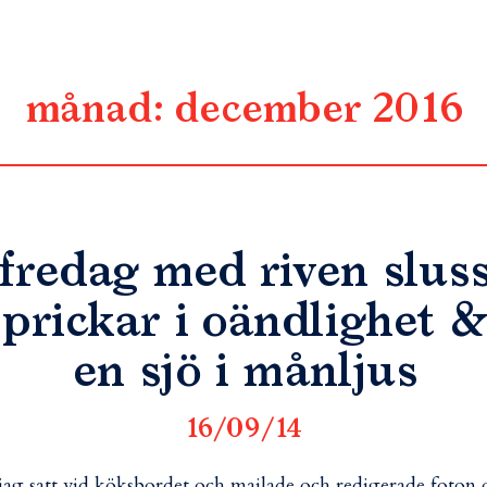
månad:
december 2016
fredag med riven slus
prickar i oändlighet &
en sjö i månljus
16/09/14
jag satt vid köksbordet och mailade och redigerade foton 