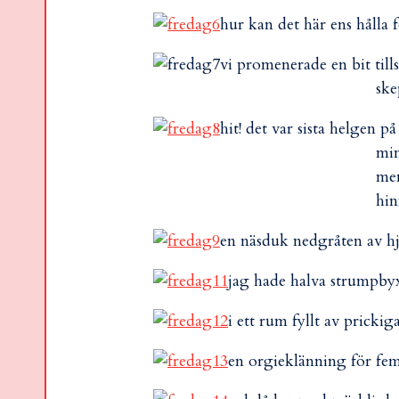
hur kan det här ens hålla f
vi promenerade en bit till
sk
hit! det var sista helgen p
min
men
hin
en näsduk nedgråten av hj
jag hade halva strumpbyx
i ett rum fyllt av pricki
en orgieklänning för fem