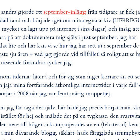
 sandra gjorde ett
september-inlägg
från tidigare år fick j
odad tand och började igenom mina egna arkiv (HERRE
 mycket en lagt upp på internet i sina dagar) och insåg att
bra på att dokumentera mig själv i just september. jag har
lat lite och här kan vi se hur jag har sett ut i september de
aste sju åren + vad jag gjorde vid tillfället! så roligt att se 
 utseende förändras tycker jag.
nom tiderna« låter i och för sig som inget kortare än ett se
 jaja mina fortfarande åtkomliga internettider i varje fall!
börjar i 2008 när jag var femtonårig moppetjej.
jag får säga det själv. här hade jag precis börjat nian. sk
 istället för hej och målade det på en tygkasse. den svartvit
den nere till höger ackompanjerades av en (felciterad) kent
 i min dåvarande blogg. såklart. hade färgglada strumpby