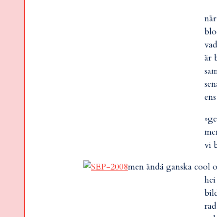
när
bl
vad
är 
sam
sen
ens
»ge
men
vi 
men ändå ganska cool om 
hei
bil
rad