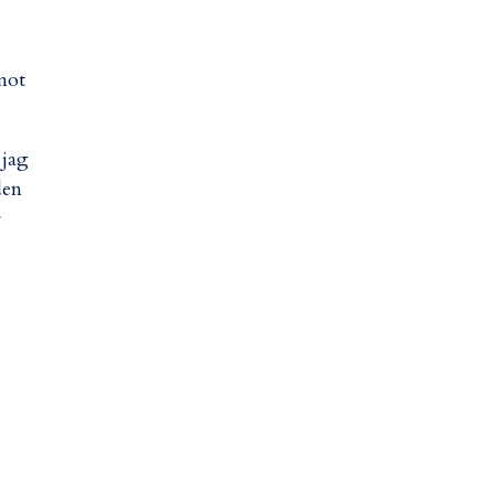
mot
 jag
den
r