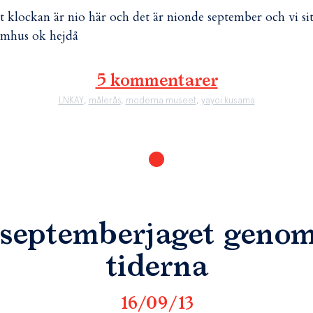
tt klockan är nio här och det är nionde september och vi sit
mhus ok hejdå
5 kommentarer
LNKAY
,
målerås
,
moderna museet
,
yayoi kusama
septemberjaget geno
tiderna
16/09/13