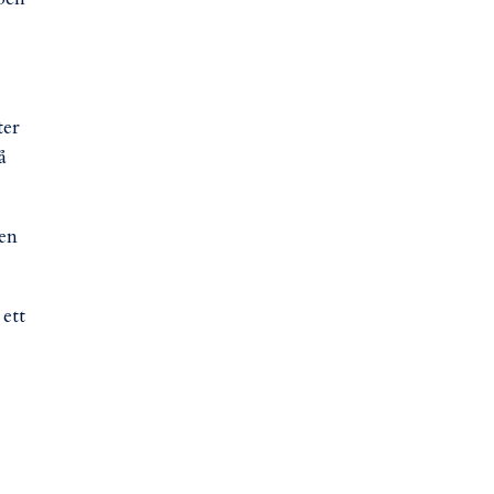
ter
å
len
ett