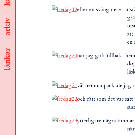
efter en sväng nere i uts
grå
arkiv
uts
att
en 
länkar
när jag gick tillbaka hem
döp
läs
väl hemma packade jag sn
och rätt som det var satt
sus
ytterligare några timmar
när