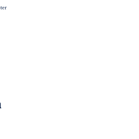
ter
m