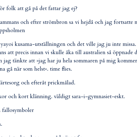
ör folk att gå på det fattar jag ej?
sammans och efter strömbron sa vi hejdå och jag fortsatte 
eppsholmen
å yayoi kusama-utställningen och det ville jag ju inte missa.
ns att precis innan vi skulle åka till australien så öppnade 
 jag tänkte att »jag har ju hela sommaren på mig komme
na gå när som helst«. time flies.
ärtesorg och efteråt prickmålad.
or och kort klänning. väldigt sara-i-gymnasiet-eskt.
ga fallosymboler
.