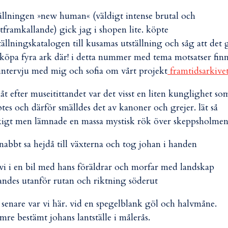
tällningen »new human« (väldigt intense brutal och
tframkallande) gick jag i shopen lite. köpte
tällningskatalogen till kusamas utställning och såg att det 
 köpa fyra ark där! i detta nummer med tema motsatser fin
intervju med mig och sofia om vårt projekt
framtidsarkivet
åt efter museitittandet var det visst en liten kunglighet so
tes och därför smälldes det av kanoner och grejer. lät så
kigt men lämnade en massa mystisk rök över skeppsholmen
abbt sa hejdå till växterna och tog johan i handen
 vi i en bil med hans föräldrar och morfar med landskap
andes utanför rutan och riktning söderut
 senare var vi här. vid en spegelblank göl och halvmåne.
mre bestämt johans lantställe i målerås.