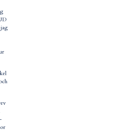
ag
GUD
 jag
hur
kel
 och
rev
a
-
xor