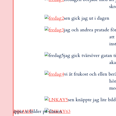
sk
sen gick jag ut i dagen
jag och andrea pratade för 
att
ins
jag gick tvärsöver gatan t
ak
vi åt frukost och ellen be
hör
med
sen knäppte jag lite bild
 så knäppte vi bilder på slussen