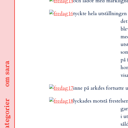
och lådor med märklighet
tyckte hela utställningen
det
ble
med
uts
som
på 
om sara
hon
vis
inne på arkdes fortsatte u
lyckades motstå frestelse
kategorier
gar
i u
sål