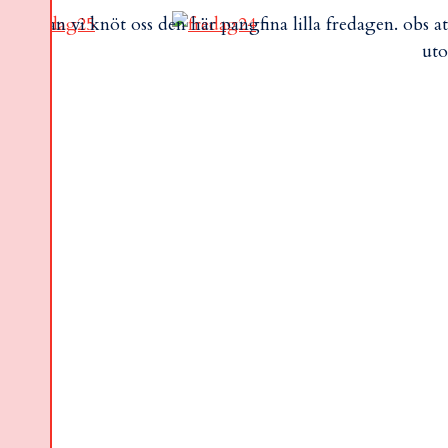
en innan vi knöt oss den här pangfina lilla fredagen. obs a
uto