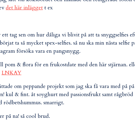
rev
det här inlägget
t ex
ett tag sen om hur dåliga vi blivit på att ta snyggselfies ef
 börjat ta så mycket spex-selfies. så nu ska min nästa selfie p
tagram försöka vara en pangsnygg.
ill pom & flora för en frukostdate med den här stjärnan. el
a
LNKAY
rättade om peppande projekt som jag ska få vara med på på 
n! kul & fint. åt soyghurt med passionsfrukt samt rågbröd
 rödbetshummus. smarrigt.
er på na! så cool brud.