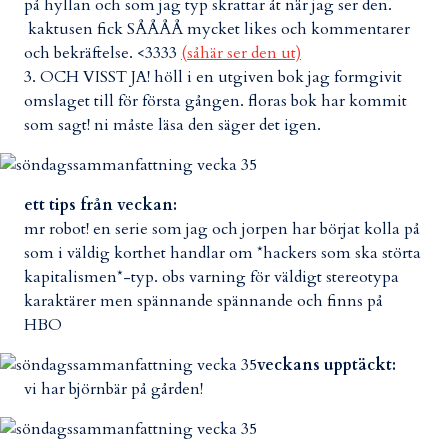
på hyllan och som jag typ skrattar åt när jag ser den.
kaktusen fick SÅÅÅÅ mycket likes och kommentarer
och bekräftelse. <3333
(såhär ser den ut)
3. OCH VISST JA! höll i en utgiven bok jag formgivit
omslaget till för första gången. floras bok har kommit
som sagt! ni måste läsa den säger det igen.
ett tips från veckan:
mr robot! en serie som jag och jorpen har börjat kolla på
som i väldig korthet handlar om *hackers som ska störta
kapitalismen*-typ. obs varning för väldigt stereotypa
karaktärer men spännande spännande och finns på
HBO
veckans upptäckt:
vi har björnbär på gården!