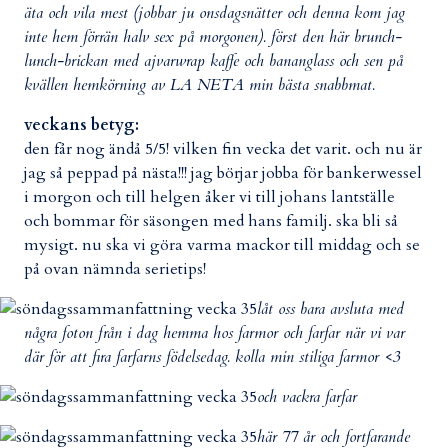
äta och vila mest (jobbar ju onsdagsnätter och denna kom jag
inte hem förrän halv sex på morgonen). först den här brunch-
lunch-brickan med ajvarwrap kaffe och bananglass och sen på
kvällen hemkörning av LA NETA min bästa snabbmat.
veckans betyg:
den får nog ändå 5/5! vilken fin vecka det varit. och nu är
jag så peppad på nästa!!! jag börjar jobba för bankerwessel
i morgon och till helgen åker vi till johans lantställe
och bommar för säsongen med hans familj. ska bli så
mysigt. nu ska vi göra varma mackor till middag och se
på ovan nämnda serietips!
låt oss bara avsluta med
några foton från i dag hemma hos farmor och farfar när vi var
där för att fira farfarns födelsedag. kolla min stiliga farmor <3
och vackra farfar
här 77 år och fortfarande