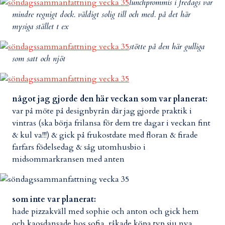
lunchprommis i fredags var
mindre regnigt dock. väldigt solig till och med. på det här
mysiga stället t ex
stötte på den här gulliga
som satt och njöt
något jag gjorde den här veckan som var planerat:
var på möte på designbyrån där jag gjorde praktik i
vintras (ska börja frilansa för dem tre dagar i veckan fint
& kul va!!!) & gick på frukostdate med floran & firade
farfars födelsedag & såg utomhusbio i
midsommarkransen med anten
som inte var planerat:
hade pizzakväll med sophie och anton och gick hem
och kaosdansade hos sofia. råkade köpa typ sju nya