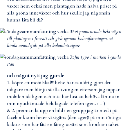
växter hem också men plantagen hade halva priset på
alla gröna inneväxter och hur skulle jag någonsin
kunna låta bli då?
vi promenerade hela vägen
till plantagen i frescati och gick igenom koloniföreningen. så
himla avundsjuk på alla kolonilottsägare
fin typo i marken i gamla
stan
och något nytt jag gjorde:
1. köpte ett mobilskal!!! hehe har ca aldrig gjort det
tidigare men blir ju så illa tvungen eftersom jag tappar
mobilen ideligen och inte har lust att behöva lämna in
min nyuthämtade helt lagade telefon igen. : – )
& 2. premiär-la upp en bild i en grupp jag är med i på
facebook som heter växtgäris (den äger)! på min töntiga
kaktus som har fått en fånig utväxt som krockar i taket