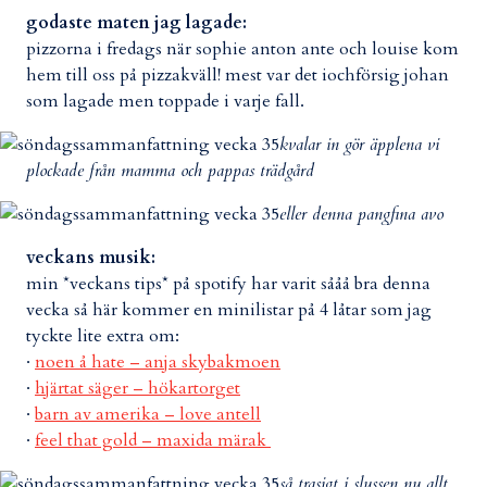
godaste maten jag lagade:
pizzorna i fredags när sophie anton ante och louise kom
hem till oss på pizzakväll! mest var det iochförsig johan
som lagade men toppade i varje fall.
kvalar in gör äpplena vi
plockade från mamma och pappas trädgård
eller denna pangfina avo
veckans musik:
min *veckans tips* på spotify har varit sååå bra denna
vecka så här kommer en minilistar på 4 låtar som jag
tyckte lite extra om:
·
noen å hate – anja skybakmoen
·
hjärtat säger – hökartorget
·
barn av amerika – love antell
·
feel that gold – maxida märak
så trasigt i slussen nu allt