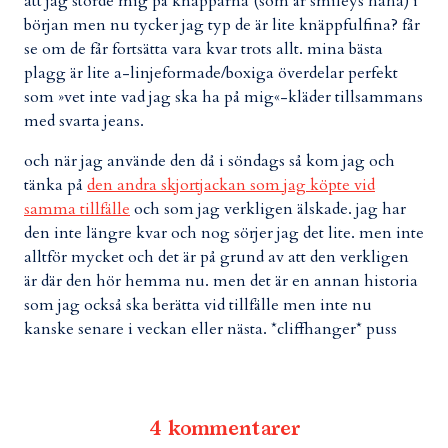
att jag störde mig på knapparna (som är smileys haha) i
början men nu tycker jag typ de är lite knäppfulfina? får
se om de får fortsätta vara kvar trots allt. mina bästa
plagg är lite a-linjeformade/boxiga överdelar perfekt
som »vet inte vad jag ska ha på mig«-kläder tillsammans
med svarta jeans.
och när jag använde den då i söndags så kom jag och
tänka på
den andra skjortjackan som jag köpte vid
samma tillfälle
och som jag verkligen älskade. jag har
den inte längre kvar och nog sörjer jag det lite. men inte
alltför mycket och det är på grund av att den verkligen
är där den hör hemma nu. men det är en annan historia
som jag också ska berätta vid tillfälle men inte nu
kanske senare i veckan eller nästa. *cliffhanger* puss
4 kommentarer