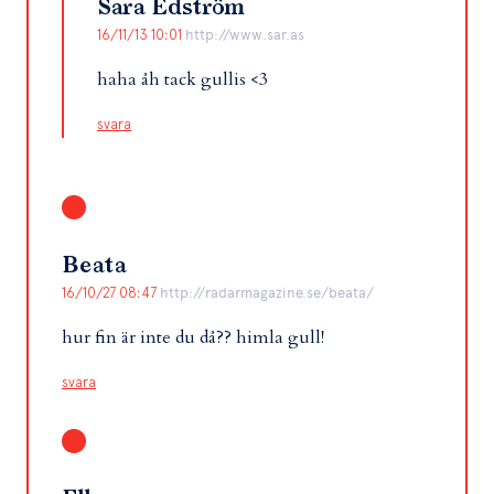
Sara Edström
16/11/13 10:01
http://www.sar.as
haha åh tack gullis <3
svara
Beata
16/10/27 08:47
http://radarmagazine.se/beata/
hur fin är inte du då?? himla gull!
svara