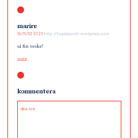
marire
16/11/02 07:23
http://hoydepunkt.wordpress.com
så fin veske!
svara
kommentera