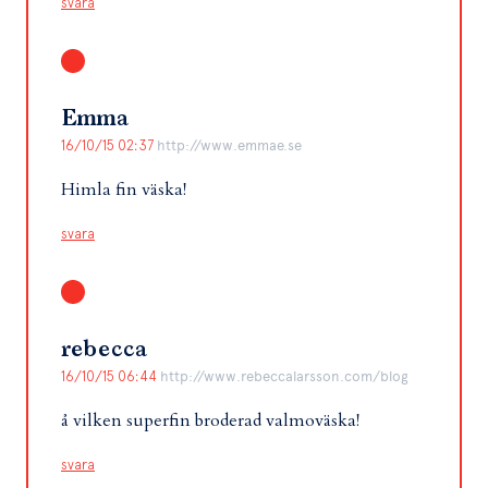
svara
Emma
16/10/15 02:37
http://www.emmae.se
Himla fin väska!
svara
rebecca
16/10/15 06:44
http://www.rebeccalarsson.com/blog
å vilken superfin broderad valmoväska!
svara