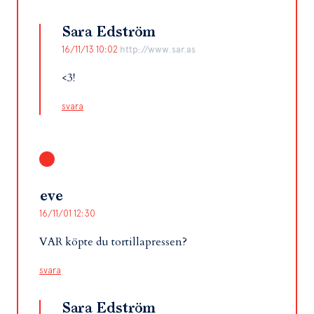
Sara Edström
16/11/13 10:02
http://www.sar.as
<3!
svara
eve
16/11/01 12:30
VAR köpte du tortillapressen?
svara
Sara Edström