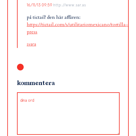
16/11/13 09:59
http://www.sar.as
på tictail! den här affären:
https://tictail.com/s/utilitariomexicano/tortilla-
press
svara
kommentera