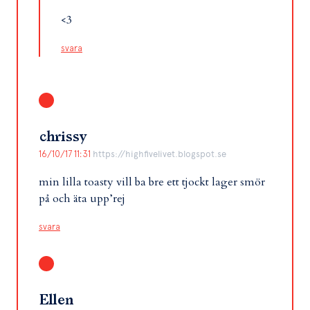
<3
svara
chrissy
16/10/17 11:31
https://highfivelivet.blogspot.se
min lilla toasty vill ba bre ett tjockt lager smör
på och äta upp’rej
svara
Ellen