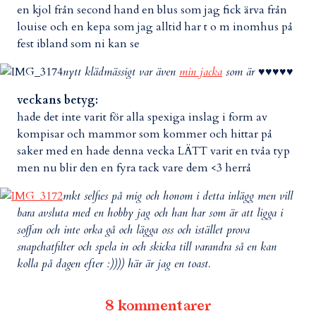
en kjol från second hand en blus som jag fick ärva från
louise och en kepa som jag alltid har t o m inomhus på
fest ibland som ni kan se
nytt klädmässigt var även
min jacka
som är ♥♥♥♥♥
veckans betyg:
hade det inte varit för alla spexiga inslag i form av
kompisar och mammor som kommer och hittar på
saker med en hade denna vecka LÄTT varit en tvåa typ
men nu blir den en fyra tack vare dem <3 herrå
mkt selfies på mig och honom i detta inlägg men vill
bara avsluta med en hobby jag och han har som är att ligga i
soffan och inte orka gå och lägga oss och istället prova
snapchatfilter och spela in och skicka till varandra så en kan
kolla på dagen efter :)))) här är jag en toast.
8 kommentarer