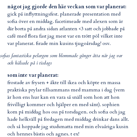
något jag gjorde den här veckan som var planerat:
gick på inflyttningsfest. planerade presentation med
sofia över en middag. facetimeade med alexen som är
där borta på andra sidan atlanten <3 satt och jobbade på
café med flora fast jag mest var en trött pöl vilket inte
var planerat. firade min kusins tjugoårsdag! osv.
sofias fantastiska pelargon som blommade gånger åtta när jag var
och hälsade på i tisdags
som inte var planerat:
frostade av frysen + åkte till ikea och köpte en massa
praktiska prylar tillsammans med mamma i dag (vem
är hon ens hur kan en vara så snäll som hon att hon
frivilligt kommer och hjälper en med sånt). sophien
kom på middag hos oss på torsdagen. och sofia och jag
hade helkväll på fredagen med middag drinkar dans allt.
och så hoppade jag studsmatta med min elvaåriga kusin
och hennes bästis och agnes. t ex!