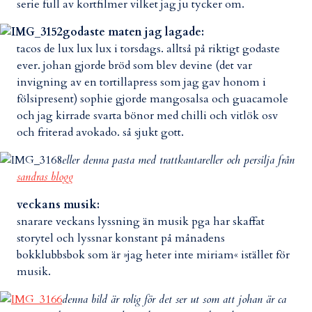
serie full av kortfilmer vilket jag ju tycker om.
godaste maten jag lagade:
tacos de lux lux lux i torsdags. alltså på riktigt godaste
ever. johan gjorde bröd som blev devine (det var
invigning av en tortillapress som jag gav honom i
fölsipresent) sophie gjorde mangosalsa och guacamole
och jag kirrade svarta bönor med chilli och vitlök osv
och friterad avokado. så sjukt gott.
eller denna pasta med trattkantareller och persilja från
sandras blogg
veckans musik:
snarare veckans lyssning än musik pga har skaffat
storytel och lyssnar konstant på månadens
bokklubbsbok som är »jag heter inte miriam« istället för
musik.
denna bild är rolig för det ser ut som att johan är ca