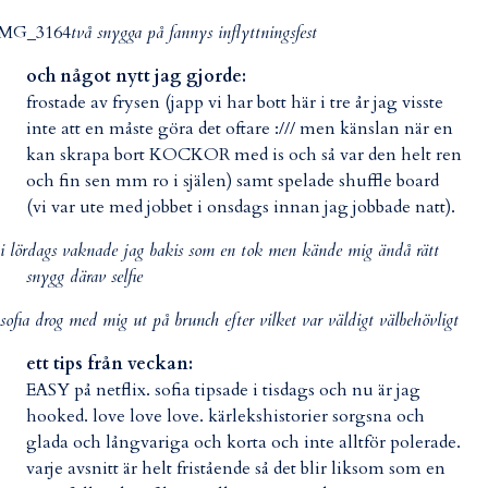
två snygga på fannys inflyttningsfest
och något nytt jag gjorde:
frostade av frysen (japp vi har bott här i tre år jag visste
inte att en måste göra det oftare :/// men känslan när en
kan skrapa bort KOCKOR med is och så var den helt ren
och fin sen mm ro i själen) samt spelade shuffle board
(vi var ute med jobbet i onsdags innan jag jobbade natt).
i lördags vaknade jag bakis som en tok men kände mig ändå rätt
snygg därav selfie
sofia drog med mig ut på brunch efter vilket var väldigt välbehövligt
ett tips från veckan:
EASY på netflix. sofia tipsade i tisdags och nu är jag
hooked. love love love. kärlekshistorier sorgsna och
glada och långvariga och korta och inte alltför polerade.
varje avsnitt är helt fristående så det blir liksom som en