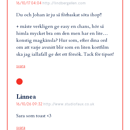
16/10/17 04:04
http://lindbergellen.com
Du och Johan är ju så förbaskat söta ihop!!
+ måste verkligen ge easy en chans, hör så
himla mycket bra om den men har en lite…
konstig magkänsla? Hur som, efter dina ord
om att varje avsnitt blir som en liten kortfilm
ska jag iallafall ge det ett försök. Tack för tipset!
svara
Linnea
16/10/26 09:32
http://www.studiofaux.co.uk
Sara som toast <3
svara