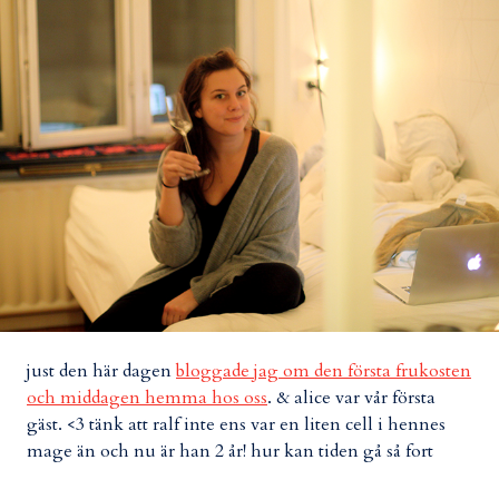
just den här dagen
bloggade jag om den första frukosten
och middagen hemma hos oss
. & alice var vår första
gäst. <3 tänk att ralf inte ens var en liten cell i hennes
mage än och nu är han 2 år! hur kan tiden gå så fort