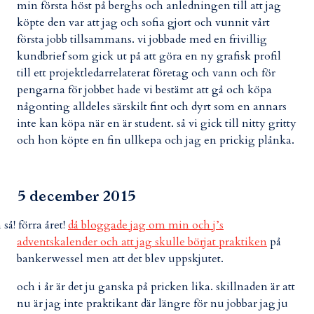
min första höst på berghs och anledningen till att jag
köpte den var att jag och sofia gjort och vunnit vårt
första jobb tillsammans. vi jobbade med en frivillig
kundbrief som gick ut på att göra en ny grafisk profil
till ett projektledarrelaterat företag och vann och för
pengarna för jobbet hade vi bestämt att gå och köpa
någonting alldeles särskilt fint och dyrt som en annars
inte kan köpa när en är student. så vi gick till nitty gritty
och hon köpte en fin ullkepa och jag en prickig plånka.
5 december 2015
 så! förra året!
då bloggade jag om min och j’s
adventskalender och att jag skulle börjat praktiken
på
bankerwessel men att det blev uppskjutet.
och i år är det ju ganska på pricken lika. skillnaden är att
nu är jag inte praktikant där längre för nu jobbar jag ju