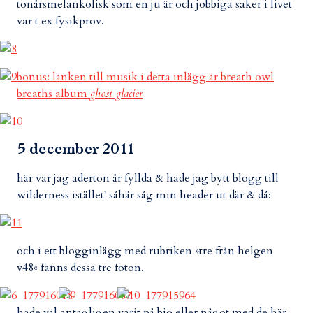
tonårsmelankolisk som en ju är och jobbiga saker i livet
var t ex fysikprov.
bonus: länken till musik i detta inlägg är breath owl
breaths album
ghost glacier
5 december 2011
här var jag aderton år fyllda & hade jag bytt blogg till
wilderness istället! såhär såg min header ut där & då:
och i ett blogginlägg med rubriken »tre från helgen
v48« fanns dessa tre foton.
hade väl antagligen varit på bio eller något med de här