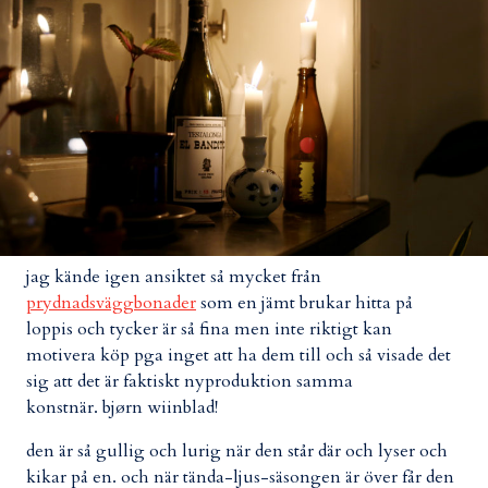
jag kände igen ansiktet så mycket från
prydnadsväggbonader
som en jämt brukar hitta på
loppis och tycker är så fina men inte riktigt kan
motivera köp pga inget att ha dem till och så visade det
sig att det är faktiskt nyproduktion samma
konstnär. bjørn wiinblad!
den är så gullig och lurig när den står där och lyser och
kikar på en. och när tända-ljus-säsongen är över får den