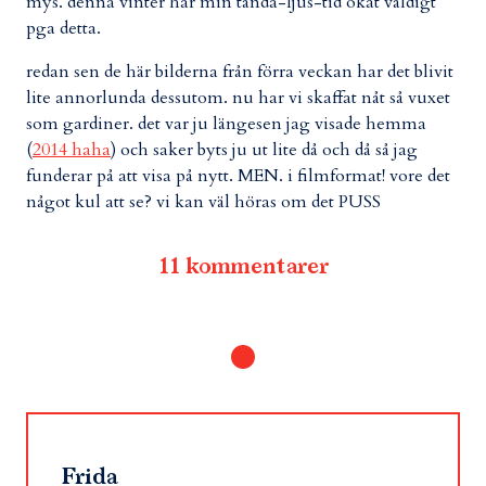
mys. denna vinter har min tända-ljus-tid ökat väldigt
pga detta.
redan sen de här bilderna från förra veckan har det blivit
lite annorlunda dessutom. nu har vi skaffat nåt så vuxet
som gardiner. det var ju längesen jag visade hemma
(
2014 haha
) och saker byts ju ut lite då och då så jag
funderar på att visa på nytt. MEN. i filmformat! vore det
något kul att se? vi kan väl höras om det PUSS
11 kommentarer
Frida