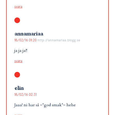
svara
annamariaa
18/02/16 01:20
http://annamariaa.blogg.se
ja ja ja!!
svara
elin
18/02/16 02:31
Jaaa! ni har så ~*god smak*~ hehe