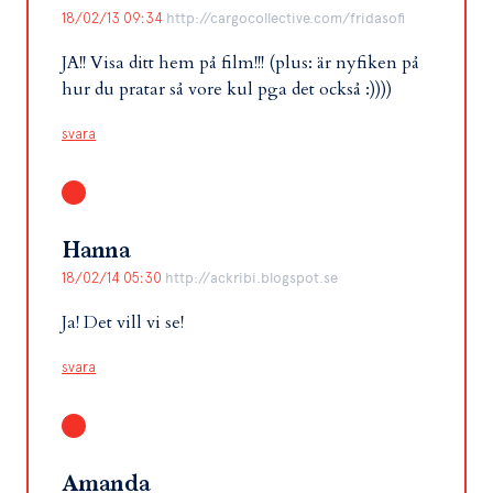
18/02/13 09:34
http://cargocollective.com/fridasofi
JA!! Visa ditt hem på film!!! (plus: är nyfiken på
hur du pratar så vore kul pga det också :))))
svara
Hanna
18/02/14 05:30
http://ackribi.blogspot.se
Ja! Det vill vi se!
svara
Amanda