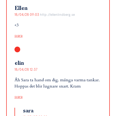
Ellen
18/04/28 09:03
http://ellenlindberg.se
<3
svara
elin
18/04/28 12:37
Åh Sara ta hand om dig. många varma tankar.
Hoppas det blir lugnare snart. Kram
svara
sara