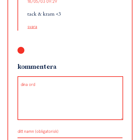
18/05/03 09:29
tack & kram <3
svara
kommentera