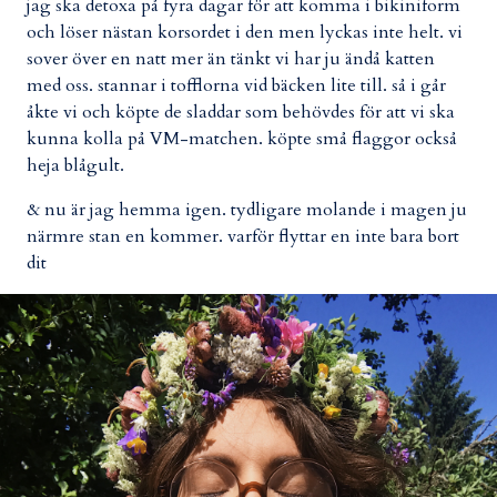
jag ska detoxa på fyra dagar för att komma i bikiniform
och löser nästan korsordet i den men lyckas inte helt. vi
sover över en natt mer än tänkt vi har ju ändå katten
med oss. stannar i tofflorna vid bäcken lite till. så i går
åkte vi och köpte de sladdar som behövdes för att vi ska
kunna kolla på VM-matchen. köpte små flaggor också
heja blågult.
& nu är jag hemma igen. tydligare molande i magen ju
närmre stan en kommer. varför flyttar en inte bara bort
dit