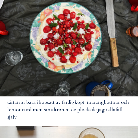
tårtan är bara ihopsatt av färdigköpt. marängbottnar och
lemoncurd men smultronen de plockade jag iallafall
själv