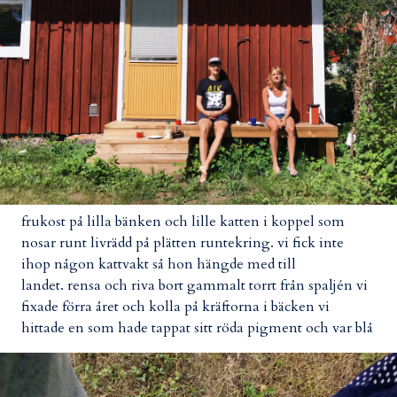
frukost på lilla bänken och lille katten i koppel som
nosar runt livrädd på plätten runtekring. vi fick inte
ihop någon kattvakt så hon hängde med till
landet.
rensa och riva bort gammalt torrt från spaljén vi
fixade förra året och kolla på kräftorna i bäcken
vi
hittade en som hade tappat sitt röda pigment och var blå