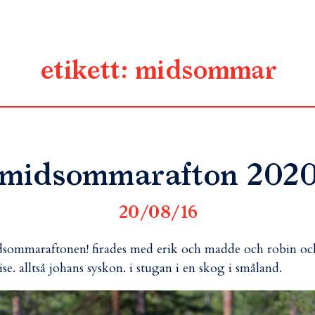
etikett:
midsommar
midsommarafton 202
20/08/16
sommaraftonen! firades med erik och madde och robin oc
ise. alltså johans syskon. i stugan i en skog i småland.