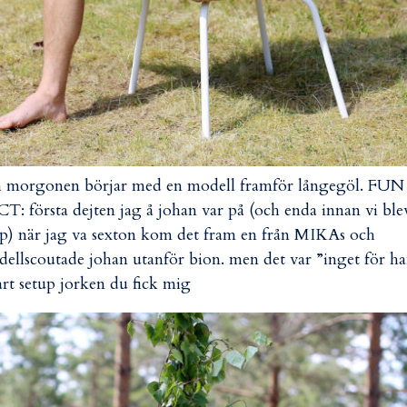
 morgonen börjar med en modell framför långegöl. FUN
T: första dejten jag å johan var på (och enda innan vi ble
p) när jag va sexton kom det fram en från MIKAs och
ellscoutade johan utanför bion. men det var ”inget för ha
rt setup jorken du fick mig