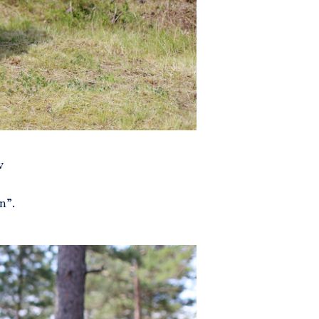
v
n”.