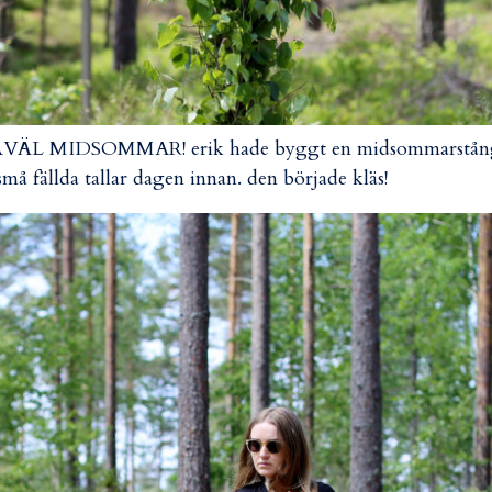
VÄL MIDSOMMAR! erik hade byggt en midsommarstån
små fällda tallar dagen innan. den började kläs!