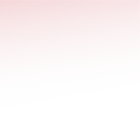
stäng