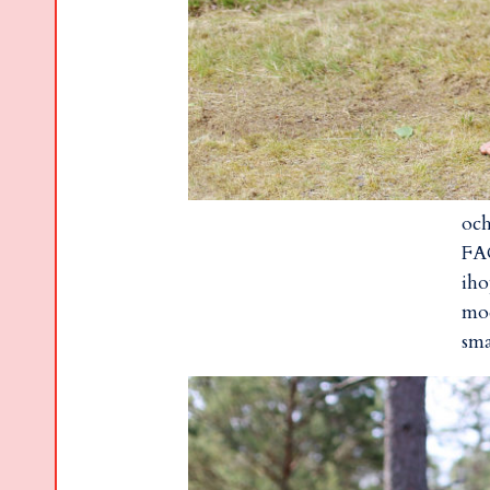
och
FAC
iho
mod
sma