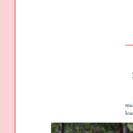
mid
lou